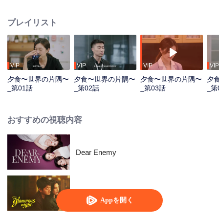
愛、仕事でどんな葛藤や困難に直面しても、夜になると必ず料理をするので
す。彼女たちは皆で集まり、ボリュームたっぷりの夕食を囲みます。そし
プレイリスト
て、彼女たちにとって、日々の悩みは夕食後に自然と解決していくようで
す。
VIP
VIP
VIP
VIP
夕食〜世界の片隅〜
夕食〜世界の片隅〜
夕食〜世界の片隅〜
夕
_第01話
_第02話
_第03話
_第
おすすめの視聴内容
Dear Enemy
華やかな夜
Appを開く