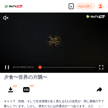
Appを開く
ja
高解像度の映像•スピーディな再生へ
00:00:00
/
00:29:05
夕食〜世界の片隅〜
キャリア、性格、そして生活習慣が全く異なる3人の女性が、同じ屋根の下で
暮らしています。しかし、彼女たちには共通点が一つあります。人生、恋
全て