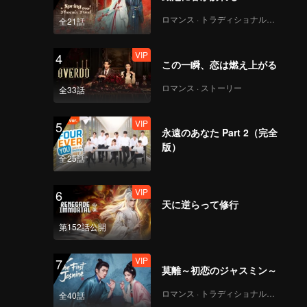
ロマンス · トラディショナル・コスチューム
全21話
VIP
4
この一瞬、恋は燃え上がる
ロマンス · ストーリー
全33話
VIP
5
永遠のあなた Part 2（完全
版）
全25話
VIP
6
天に逆らって修行
第152話公開
VIP
7
莫離～初恋のジャスミン～
ロマンス · トラディショナル・コスチューム
全40話