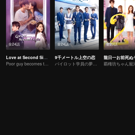
全24話
全24話
全20話
Love at Second Sight
9千メートル上空の恋
龍日一お前死ぬ
Poor guy becomes the domineering CEO and pursues his first love
パイロット学員の夢に向う青春の旅