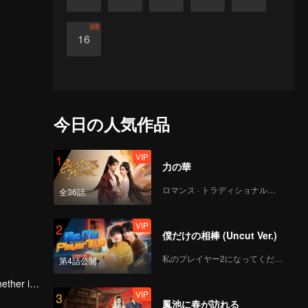
VIP
16
今日の人気作品
VIP
1
力の華
ロマンス · トラディショナル・コスチューム
全36話
VIP
2
僕だけの相棒 (Uncut Ver.)
私のプレイヤー2になってください
第4話公開
ether it's
VIP
3
ents.
鳳池に春が訪れる