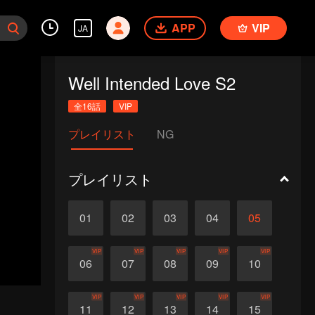
APP
VIP
JA
Well Intended Love S2
全16話
VIP
プレイリスト
NG
プレイリスト
01
02
03
04
05
VIP
VIP
VIP
VIP
VIP
06
07
08
09
10
VIP
VIP
VIP
VIP
VIP
11
12
13
14
15