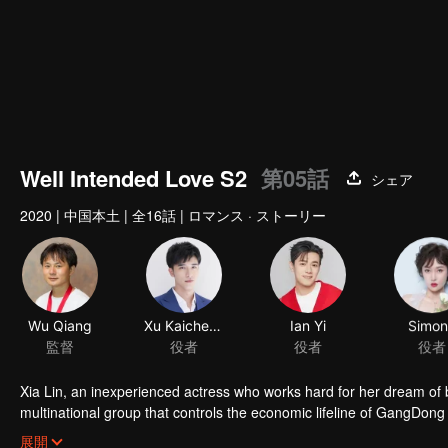
Well Intended Love S2
第05話
シェア
2020
|
中国本土
|
全16話
|
ロマンス · ストーリー
Wu Qiang
Xu Kaicheng
Ian Yi
Simon
監督
役者
役者
役者
Xia Lin, an inexperienced actress who works hard for her dream of 
multinational group that controls the economic lifeline of GangDong c
an encounter of deja vu or an encounter schemed by others, the two 
展開