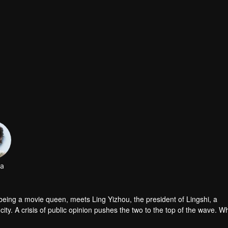
a
being a movie queen, meets Ling Yizhou, the president of Lingshi, a
ity. A crisis of public opinion pushes the two to the top of the wave. Wh
happy enemies are still super sweet even in the situation full of accid