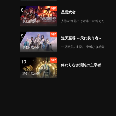
VIP
8
星雲武者
人類の進化こそが唯一の答えだ
第235話公開
VIP
9
逆天至尊 ～天に抗う者～
一発勝負の剣戟、束縛なき感覚
第534話公開
VIP
10
終わりなき混沌の主宰者
第611話公開