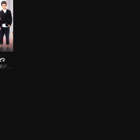
ぞ2
覇権坊ちゃん寵溺グレードアップ 少女恋突然強敵に出会う