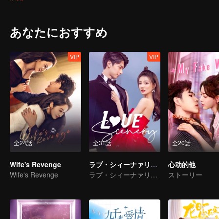
あなたにおすすめ
VIP
VIP
全24話
全31話
全20話
Wife's Revenge
ラブ・シィーナァリィ～恋の季節に恋の景色～
心动的他
Wife's Revenge
ラブ・シィーナァリィ～恋の季節に恋の景色～
ストーリー