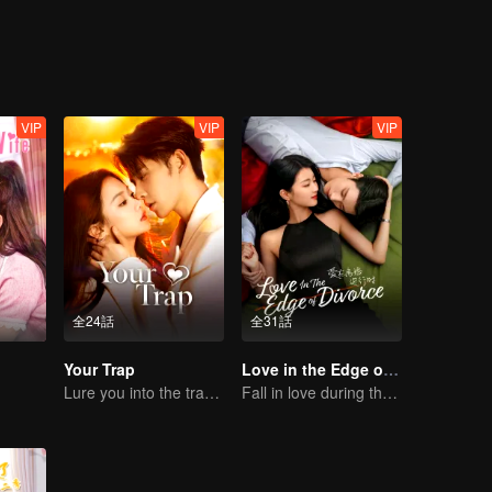
VIP
VIP
VIP
全24話
全31話
Your Trap
Love in the Edge of Divorce
Lure you into the trap with love as bait
Fall in love during the divorce