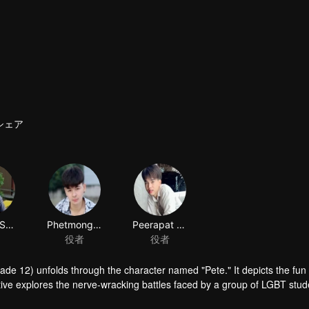
シェア
Paphop Sakulthananglaphat
Phetmongkhonchai Wongmaneechertthi
Peerapat Nuantong
役者
役者
rade 12) unfolds through the character named "Pete." It depicts the fun
ive explores the nerve-wracking battles faced by a group of LGBT stud
ims with curiosity and the desire to explore. The emergence of love stems