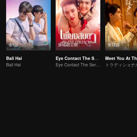
全1話
第6D話公開
全12話
Bali Hai
Eye Contact The Series
Bali Hai
Eye Contact The Series