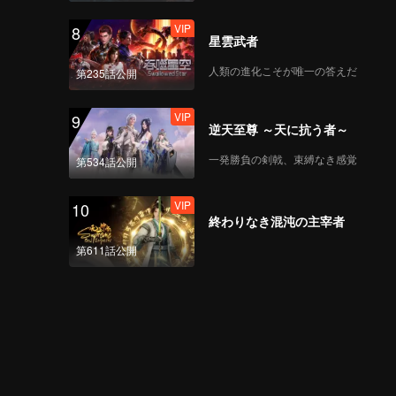
VIP
8
星雲武者
人類の進化こそが唯一の答えだ
第235話公開
VIP
9
逆天至尊 ～天に抗う者～
一発勝負の剣戟、束縛なき感覚
第534話公開
VIP
10
終わりなき混沌の主宰者
第611話公開