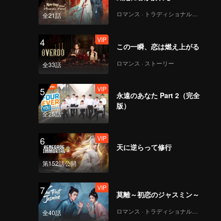
n hearts.
oy
ロマンス · トラディショナル・コスチューム
全21話
VIP
4
この一瞬、恋は燃え上がる
ロマンス · ストーリー
全33話
VIP
5
永遠のあなた Part 2（完全
版）
全25話
VIP
6
天に逆らって修行
第152話公開
VIP
7
莫離～初恋のジャスミン～
ロマンス · トラディショナル・コスチューム
全40話