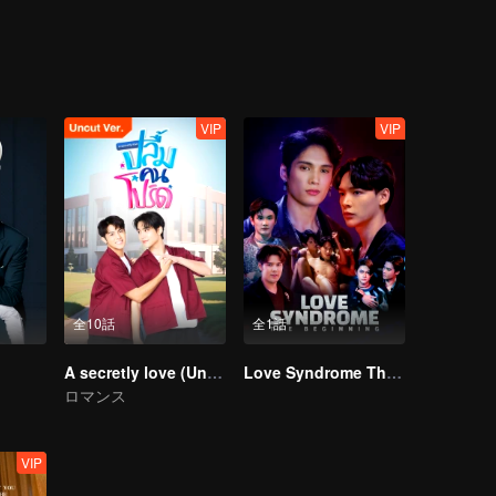
 fear of non-acceptance, or simply the fear and confusion within their ow
ng up too fast? Find the answers to these myriad questions in "Lady B
VIP
VIP
全10話
全1話
A secretly love (Uncut Ver.)
Love Syndrome The Beginning Special Episode
ロマンス
VIP