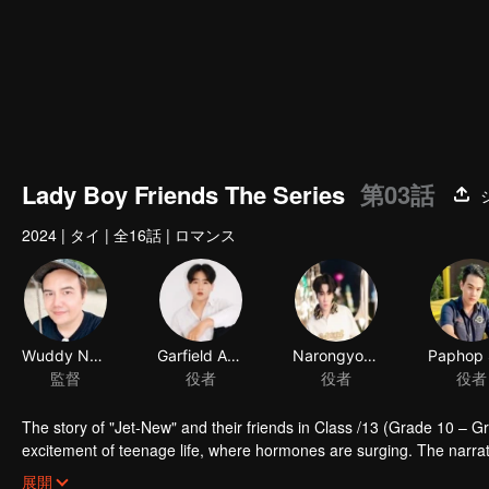
Lady Boy Friends The Series
第03話
2024
|
タイ
|
全16話
|
ロマンス
Wuddy Natthasit
Garfield Anakon
Narongyot Chernviriyakul
監督
役者
役者
役者
The story of "Jet-New" and their friends in Class /13 (Grade 10 – G
excitement of teenage life, where hormones are surging. The narrat
filled with conflicts and complexities. Life in an all-boys school br
展開