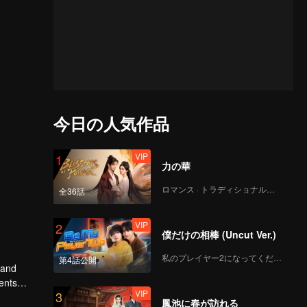
今日の人気作品
VIP
1
力の華
ロマンス · トラディショナル・コスチューム
全36話
VIP
2
僕だけの相棒 (Uncut Ver.)
私のプレイヤー2になってください
第4話公開
 and
ents
VIP
3
 from the
鳳池に春が訪れる