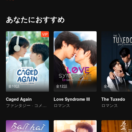
teenagers' curiosity about life, the unknown within their hearts, the
And whether love has no gender or not, are these youngsters growi
Friends The Series: Friends Having Fun"
あなたにおすすめ
VIP
全10話
全12話
全4話
Caged Again
Love Syndrome III
The Tuxedo
ファンタジー · コメディー
ロマンス
ロマンス