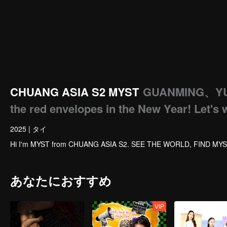
CHUANG ASIA S2 MYST
GUANMING、Y
the red envelopes in the New Year! Let's 
2025
|
タイ
Hi I'm MYST from CHUANG ASIA S2. SEE THE WORLD, FIND MYS
あなたにおすすめ
VIP