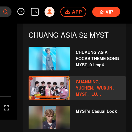
APP
VIP
JA
CHUANG ASIA S2 MYST
CHUAUNG ASIA
FOCAS THEME SONG
MYST_01.mp4
GUANMING、
YUCHEN、WUXUN、
MYST、LU
JUNXIOpen the red
envelopes in the New
MYST's Casual Look
Year! Let's witness
the luck together!