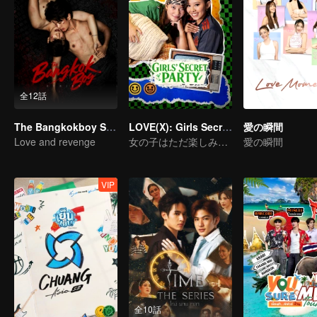
全12話
The Bangkokboy Series
LOVE(X): Girls Secret Party
愛の瞬間
Love and revenge
女の子はただ楽しみたいだけ
愛の瞬間
VIP
全10話