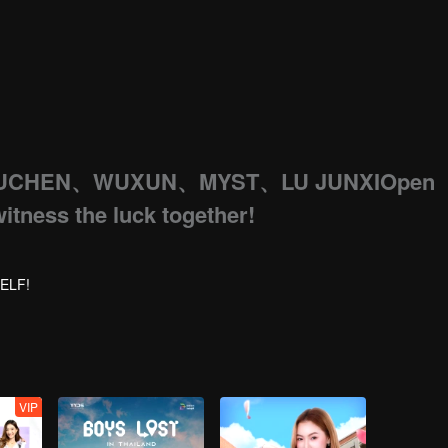
UCHEN、WUXUN、MYST、LU JUNXIOpen
witness the luck together!
ELF!
VIP