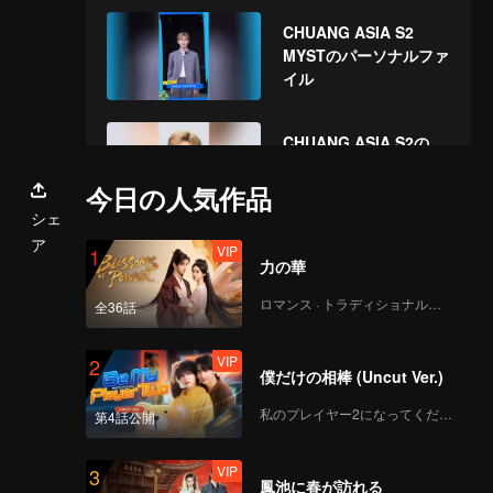
CHUANG ASIA S2
MYSTのパーソナルファ
イル
CHUANG ASIA S2の
MYST を応援してくだ
さい
今日の人気作品
シェ
ア
VIP
1
力の華
ロマンス · トラディショナル・コスチューム
全36話
VIP
2
僕だけの相棒 (Uncut Ver.)
私のプレイヤー2になってください
第4話公開
VIP
3
鳳池に春が訪れる