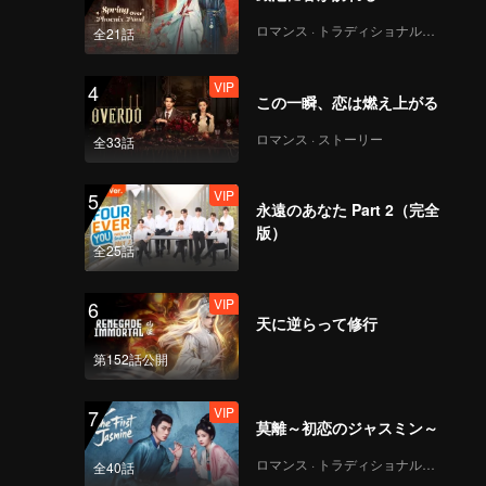
ロマンス · トラディショナル・コスチューム
全21話
VIP
4
この一瞬、恋は燃え上がる
ロマンス · ストーリー
全33話
VIP
5
永遠のあなた Part 2（完全
版）
全25話
VIP
6
天に逆らって修行
第152話公開
VIP
7
莫離～初恋のジャスミン～
ロマンス · トラディショナル・コスチューム
全40話