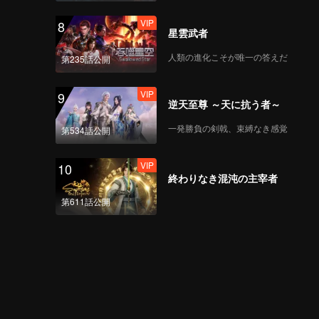
VIP
8
星雲武者
人類の進化こそが唯一の答えだ
第235話公開
VIP
9
逆天至尊 ～天に抗う者～
一発勝負の剣戟、束縛なき感覚
第534話公開
VIP
10
終わりなき混沌の主宰者
第611話公開