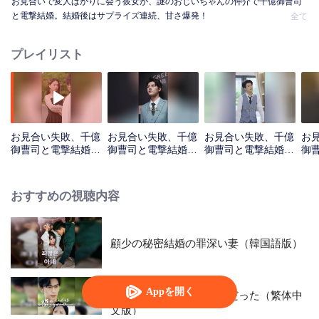
お見合いで変人ばかりに会う彼女が、謎のおじいちゃんの仲介で千億御曹司
と電撃結婚。結婚後はサプライズ連続、甘さ爆発！
全て
プレイリスト
お見合い失敗、千億
お見合い失敗、千億
お見合い失敗、千億
お
御曹司と電撃結婚
御曹司と電撃結婚
御曹司と電撃結婚
御
（韓国語版）_第01
（韓国語版）_第02
（韓国語版）_第03
（韓
話
話
話
話
おすすめの視聴内容
顧少の秘密結婚の罪深い妻（韓国語版）
Appを開く
厲社長夫人は隠れた大物だった（繁体中
文版）