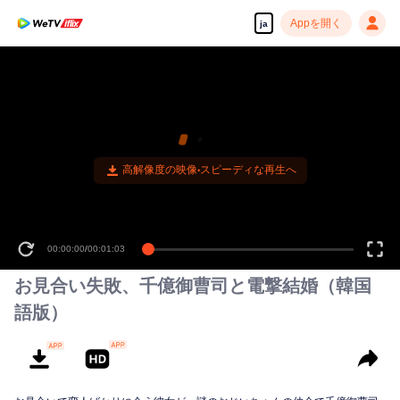
Appを開く
ja
高解像度の映像•スピーディな再生へ
00:00:00
/
00:01:03
お見合い失敗、千億御曹司と電撃結婚（韓国
語版）