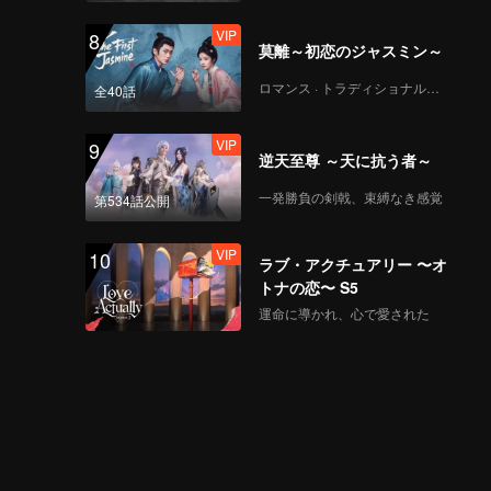
VIP
8
莫離～初恋のジャスミン～
ロマンス · トラディショナル・コスチューム
全40話
VIP
9
逆天至尊 ～天に抗う者～
一発勝負の剣戟、束縛なき感覚
第534話公開
VIP
10
ラブ・アクチュアリー 〜オ
トナの恋〜 S5
運命に導かれ、心で愛された