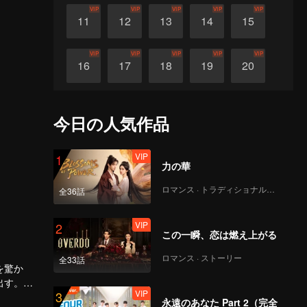
VIP
VIP
VIP
VIP
VIP
11
12
13
14
15
VIP
VIP
VIP
VIP
VIP
16
17
18
19
20
VIP
VIP
VIP
VIP
VIP
21
22
23
24
25
今日の人気作品
VIP
VIP
VIP
VIP
VIP
26
27
28
29
30
VIP
1
力の華
ロマンス · トラディショナル・コスチューム
全36話
VIP
2
この一瞬、恋は燃え上がる
ロマンス · ストーリー
全33話
を驚か
出す。一
VIP
3
である。
永遠のあなた Part 2（完全