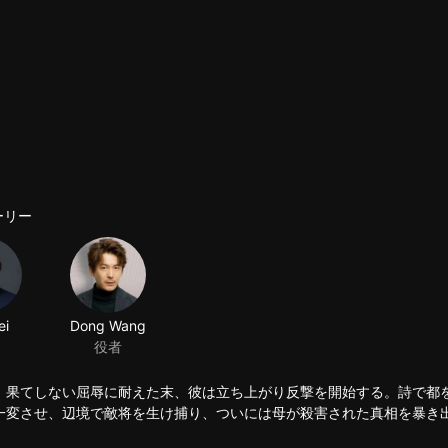
ーリー
ei
Dong Wang
役者
。果てしない屈辱に耐えた末、彼は立ち上がり反撃を開始する。詩で都
一変させ、辺境で敵将を生け捕り、ついには母が殺害された真相を暴き
まし、大玄全土に響く伝説の名を築き上げる――時代を超えた若き英雄