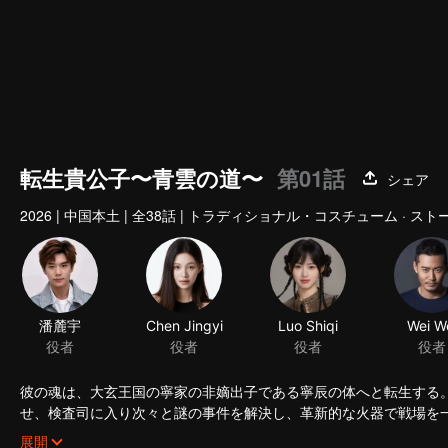
転生貴公子〜青雲の道〜
第01話
シェア
2026
|
中国本土
|
全38話
|
トラディショナル・コスチューム · スト
潘麓宇
Chen Jingyi
Luo Shiqi
Wei W
役者
役者
役者
役者
彼の魂は、大玄王国の寧家の非嫡出子である寧辰の体へと転生する
せ、検査司に入り次々と謎の事件を解決し、革新的な火器で戦場を
歩一歩、虐待者たちに報復し、権力の策謀の中でその鋭さを研ぎ澄
展開