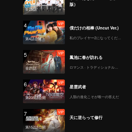
版）
全25話
VIP
4
僕だけの相棒 (Uncut Ver.)
私のプレイヤー2になってください
第4話公開
VIP
5
鳳池に春が訪れる
ロマンス · トラディショナル・コスチューム
全21話
VIP
6
星雲武者
人類の進化こそが唯一の答えだ
第235話公開
VIP
7
天に逆らって修行
第152話公開