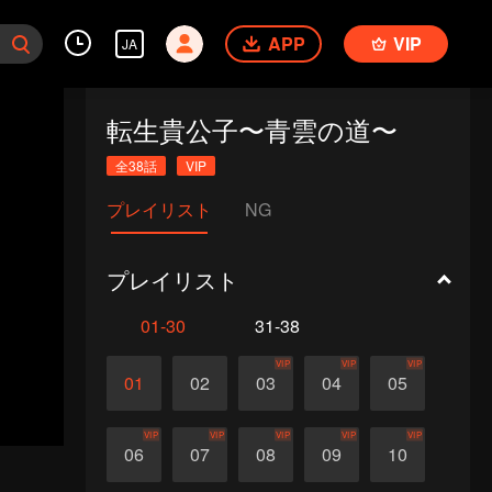
APP
VIP
JA
転生貴公子〜青雲の道〜
全38話
VIP
プレイリスト
NG
プレイリスト
01-30
31-38
VIP
VIP
VIP
01
02
03
04
05
VIP
VIP
VIP
VIP
VIP
06
07
08
09
10