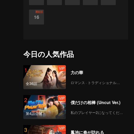
終わり
16
今日の人気作品
VIP
1
力の華
ロマンス · トラディショナル・コスチューム
全36話
VIP
2
僕だけの相棒 (Uncut Ver.)
私のプレイヤー2になってください
第4話公開
VIP
3
鳳池に春が訪れる