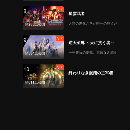
VIP
8
星雲武者
人類の進化こそが唯一の答えだ
第235話公開
VIP
9
逆天至尊 ～天に抗う者～
一発勝負の剣戟、束縛なき感覚
第534話公開
VIP
10
終わりなき混沌の主宰者
第611話公開