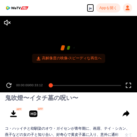
Appを開く
ja
高解像度の映像•スピーディな再生へ
00:00:00
/
00:33:12
鬼吹燈〜イタチ墓の呪い〜
コ・ハッイチと幼馴染のオウ・ガイセンが青年期に、画眉、テイ・シカン、
燕子などの女の子と知り合い、好奇心で黄皮子墓に入り、意外に通称「閻魔
全て