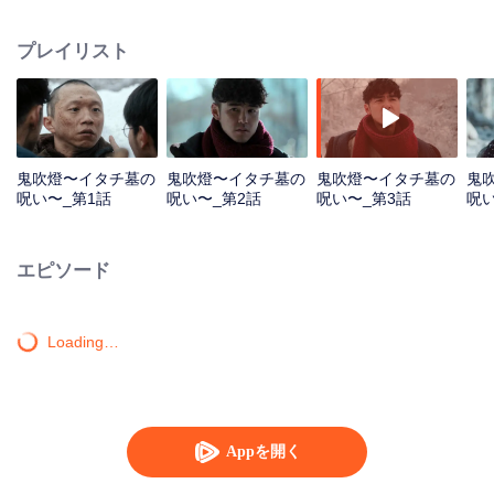
殿」と呼ばれる百眼窟に入り、さらに日本「給水部隊」の遺跡を発見する一
連の探検物語。
プレイリスト
鬼吹燈〜イタチ墓の
鬼吹燈〜イタチ墓の
鬼吹燈〜イタチ墓の
鬼
呪い〜_第1話
呪い〜_第2話
呪い〜_第3話
呪い
エピソード
Loading…
Appを開く