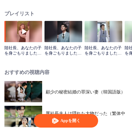
プレイリスト
陸社長、あなたの子
陸社長、あなたの子
陸社長、あなたの子
陸
を身ごもりました_
を身ごもりました_
を身ごもりました_
を
第01話
第02話
第03話
第0
おすすめの視聴内容
顧少の秘密結婚の罪深い妻（韓国語版）
厲社長夫人は隠れた大物だった（繁体中
文版）
Appを開く