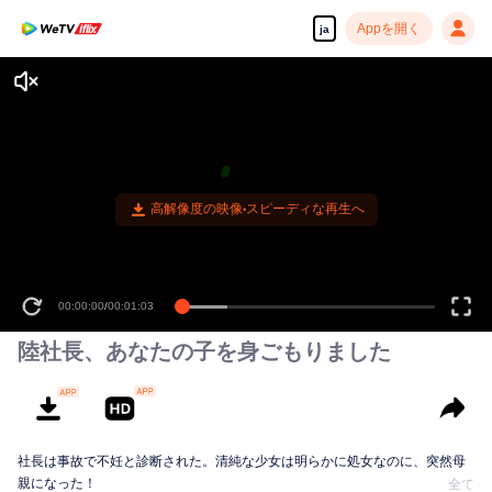
Appを開く
ja
高解像度の映像•スピーディな再生へ
00:00:00
/
00:01:03
陸社長、あなたの子を身ごもりました
社長は事故で不妊と診断された。清純な少女は明らかに処女なのに、突然母
親になった！
全て