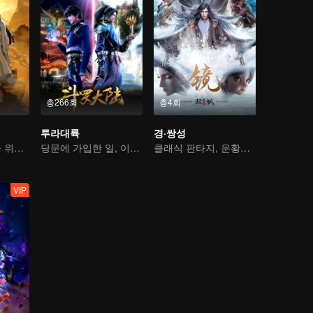
총266회
총4회
투라대륙
경·쌍성
선문소년, 백성을 위해 악령을 베다
당문에 가입한 일, 이번 생에는 절대 후회하지 않으리
클래식 판타지, 운황에서의 격정 스토리
VIP