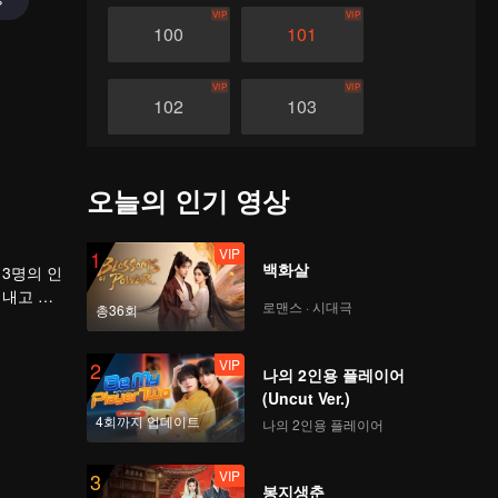
VIP
VIP
100
101
VIP
VIP
102
103
VIP
VIP
104
105
오늘의 인기 영상
VIP
VIP
106
107
VIP
1
백화살
3명의 인
어내고 지
로맨스 · 시대극
VIP
VIP
총36회
108
109
VIP
2
나의 2인용 플레이어
VIP
VIP
110
111
(Uncut Ver.)
4회까지 업데이트
나의 2인용 플레이어
VIP
VIP
112
113
VIP
3
봉지생춘