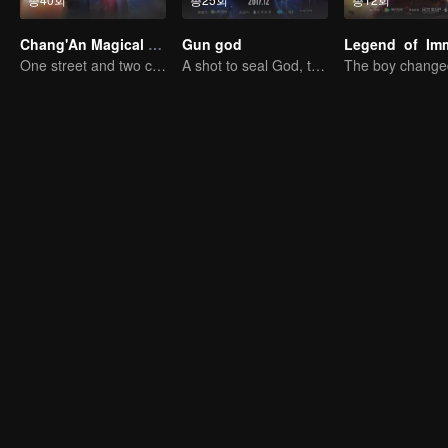
Chang'An Magical Street
Gun god
One street and two circles, alternating day and night.
A shot to seal God, this is our battle!