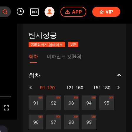
APP
VIP
KO
탄서성공
235회까지 업데이트
VIP
회차
비하인드 컷[NG]
회차
61-90
91-120
121-150
151-180
181-
VIP
VIP
VIP
VIP
VIP
91
92
93
94
95
VIP
VIP
VIP
VIP
96
97
98
99