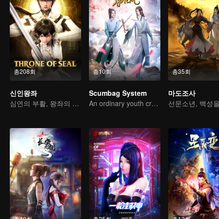
총208회
총10회
총35회
신인왕좌
Scumbag System
마도조사
심연의 부활, 왕좌의 도래
An ordinary youth crossing as a villain into the book and abusing the hero!
총40회
총25회
총12회