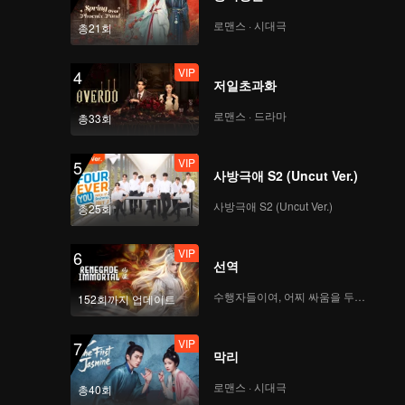
VIP
VIP
로맨스 · 시대극
총21회
114
115
VIP
4
VIP
VIP
저일초과화
116
117
로맨스 · 드라마
총33회
VIP
VIP
118
119
VIP
5
사방극애 S2 (Uncut Ver.)
VIP
사방극애 S2 (Uncut Ver.)
120
총25회
VIP
6
선역
수행자들이여, 어찌 싸움을 두려워하랴
152회까지 업데이트
VIP
7
막리
로맨스 · 시대극
총40회