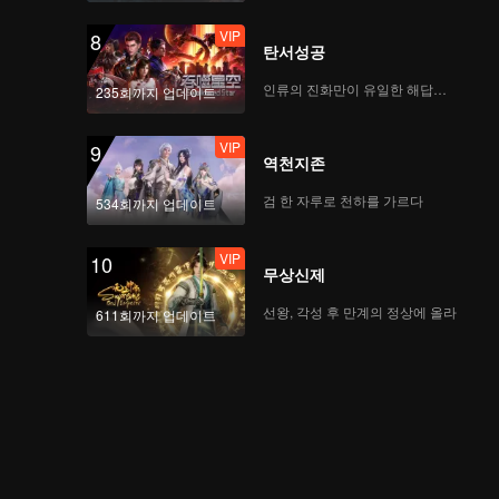
VIP
8
탄서성공
인류의 진화만이 유일한 해답이다
235회까지 업데이트
VIP
9
역천지존
검 한 자루로 천하를 가르다
534회까지 업데이트
VIP
10
무상신제
선왕, 각성 후 만계의 정상에 올라
611회까지 업데이트