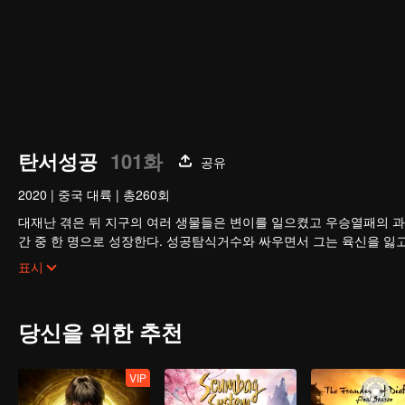
탄서성공
101화
공유
2020
|
중국 대륙
|
총260회
대재난 겪은 뒤 지구의 여러 생물들은 변이를 일으켰고 우승열패의 과
간 중 한 명으로 성장한다. 성공탐식거수와 싸우면서 그는 육신을 잃
구를 벗어나 우주로 발을 내딛기 시작한다.
표시
당신을 위한 추천
VIP