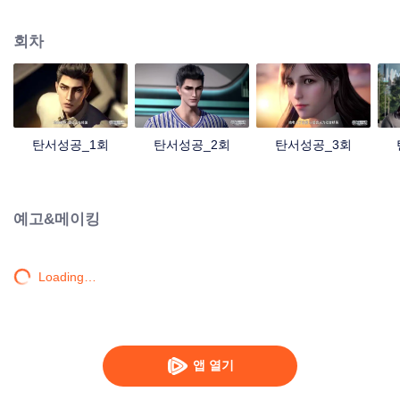
명으로 성장한다. 성공탐식거수와 싸우면서 그는 육신을 잃고 성공탐식수의 몸
을 빼앗는다. 그리고 체내 세계에서 인류 분신을 만들어내고 지구를 벗어나 우
회차
주로 발을 내딛기 시작한다.
탄서성공_1회
탄서성공_2회
탄서성공_3회
예고&메이킹
Loading…
앱 열기