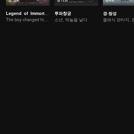
Legend of Immortals
투파창궁
경·쌍성
The boy changed his life into a king
소년, 하늘을 날다