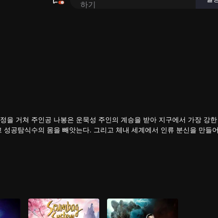
정을 거쳐 주인공 나봉은 운묵성 주인의 계승을 받아 지구에서 가장 강한 
고 성공탐식수의 몸을 빼앗는다. 그리고 체내 세계에서 인류 분신을 만들