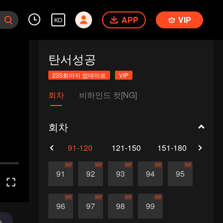
APP
VIP
KO
탄서성공
235회까지 업데이트
VIP
회차
비하인드 컷[NG]
회차
61-90
91-120
121-150
151-180
181-
VIP
VIP
VIP
VIP
VIP
91
92
93
94
95
VIP
VIP
VIP
VIP
96
97
98
99