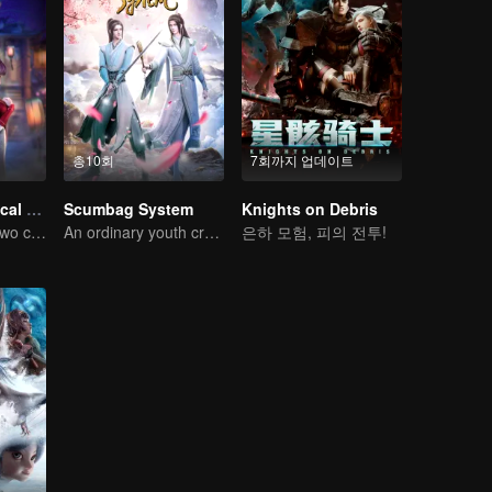
총10회
7회까지 업데이트
Chang'An Magical Street
Scumbag System
Knights on Debris
One street and two circles, alternating day and night.
An ordinary youth crossing as a villain into the book and abusing the hero!
은하 모험, 피의 전투!