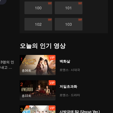
VIP
VIP
100
101
VIP
VIP
102
103
VIP
VIP
104
105
오늘의 인기 영상
VIP
VIP
106
107
VIP
1
백화살
3명의 인
어내고 지
로맨스 · 시대극
VIP
VIP
총36회
108
109
VIP
2
저일초과화
VIP
VIP
110
111
로맨스 · 드라마
총33회
VIP
VIP
112
113
VIP
3
사방극애 S2 (Uncut Ver.)