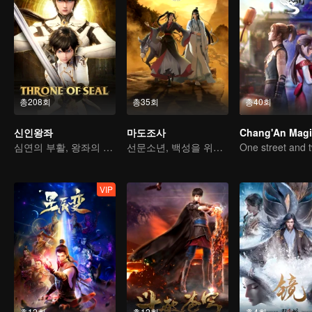
총208회
총35회
총40회
신인왕좌
마도조사
심연의 부활, 왕좌의 도래
선문소년, 백성을 위해 악령을 베다
VIP
총12회
총12회
총4회