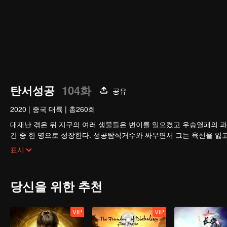
탄서성공
104화
공유
2020
|
중국 대륙
|
총260회
대재난 겪은 뒤 지구의 여러 생물들은 변이를 일으켰고 우승열패의 과
간 중 한 명으로 성장한다. 성공탐식거수와 싸우면서 그는 육신을 잃
구를 벗어나 우주로 발을 내딛기 시작한다.
표시
당신을 위한 추천
VIP
VIP