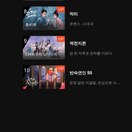
VIP
8
막리
로맨스 · 시대극
총40회
VIP
9
역천지존
검 한 자루로 천하를 가르다
534회까지 업데이트
VIP
10
반숙연인 S5
운명 같은 이끌림, 진심으로 사랑하다