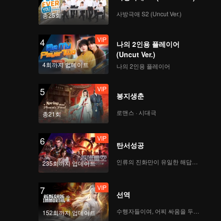
VIP
VIP
사방극애 S2 (Uncut Ver.)
총25회
114
115
VIP
4
나의 2인용 플레이어
VIP
VIP
116
117
(Uncut Ver.)
4회까지 업데이트
나의 2인용 플레이어
VIP
VIP
118
119
VIP
5
봉지생춘
VIP
로맨스 · 시대극
120
총21회
VIP
6
탄서성공
인류의 진화만이 유일한 해답이다
235회까지 업데이트
VIP
7
선역
수행자들이여, 어찌 싸움을 두려워하랴
152회까지 업데이트