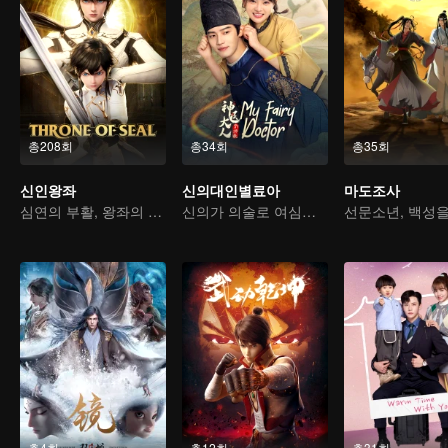
총208회
총34회
총35회
신인왕좌
신의대인별료아
마도조사
심연의 부활, 왕좌의 도래
신의가 의술로 여심을 사로잡는다
총4회
총12회
총31회