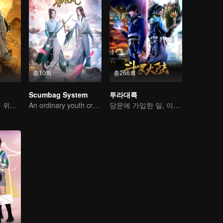
총10회
총266회
Scumbag System
투라대륙
선문소년, 백성을 위해 악령을 베다
An ordinary youth crossing as a villain into the book and abusing the hero!
당문에 가입한 일, 이번 생에는 절대 후회하지 않으리