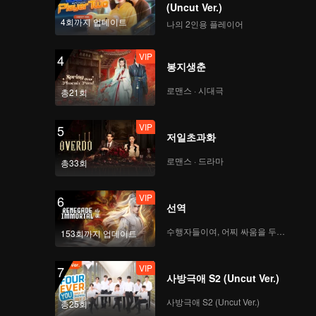
(Uncut Ver.)
4회까지 업데이트
나의 2인용 플레이어
VIP
4
봉지생춘
로맨스 · 시대극
총21회
VIP
5
저일초과화
로맨스 · 드라마
총33회
VIP
6
선역
수행자들이여, 어찌 싸움을 두려워하랴
153회까지 업데이트
VIP
7
사방극애 S2 (Uncut Ver.)
사방극애 S2 (Uncut Ver.)
총25회