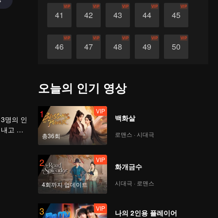
VIP
VIP
VIP
VIP
VIP
41
42
43
44
45
VIP
VIP
VIP
VIP
VIP
46
47
48
49
50
VIP
VIP
VIP
VIP
VIP
51
52
53
54
55
오늘의 인기 영상
VIP
VIP
VIP
VIP
VIP
56
57
58
59
60
VIP
1
백화살
3명의 인
어내고 지
로맨스 · 시대극
총36회
VIP
2
화개금수
시대극 · 로맨스
4회까지 업데이트
VIP
3
나의 2인용 플레이어