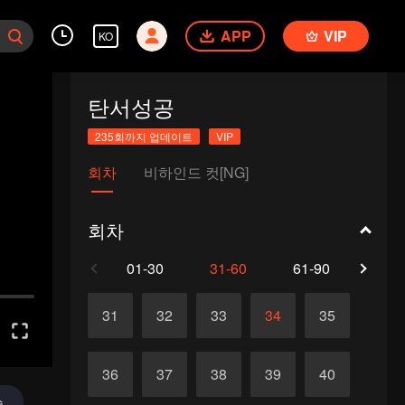
APP
VIP
KO
탄서성공
235회까지 업데이트
VIP
회차
비하인드 컷[NG]
회차
01-30
31-60
61-90
91-1
31
32
33
34
35
36
37
38
39
40