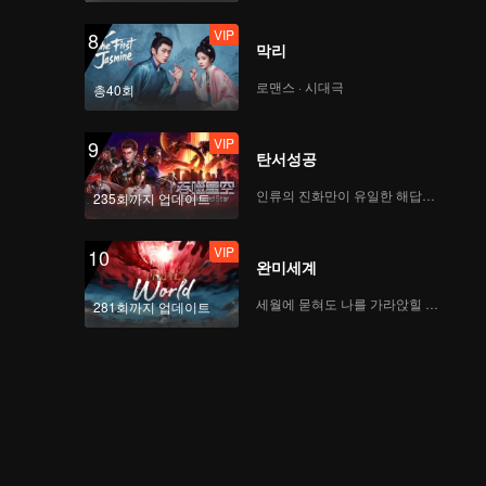
VIP
8
막리
로맨스 · 시대극
총40회
VIP
9
탄서성공
인류의 진화만이 유일한 해답이다
235회까지 업데이트
VIP
10
완미세계
세월에 묻혀도 나를 가라앉힐 수 없어
281회까지 업데이트