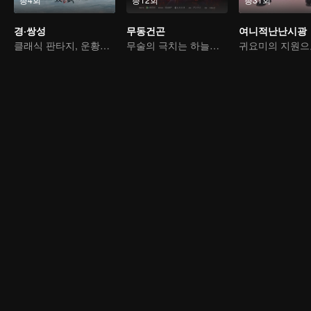
경·쌍성
무동건곤
여니적난난시광
클래식 판타지, 운황에서의 격정 스토리
무술의 극치는 하늘을 부수고 건곤을 움직이는 것