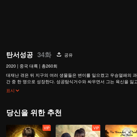
탄서성공
34화
공유
2020
|
중국 대륙
|
총260회
대재난 겪은 뒤 지구의 여러 생물들은 변이를 일으켰고 우승열패의 과
간 중 한 명으로 성장한다. 성공탐식거수와 싸우면서 그는 육신을 잃
구를 벗어나 우주로 발을 내딛기 시작한다.
표시
당신을 위한 추천
VIP
VIP