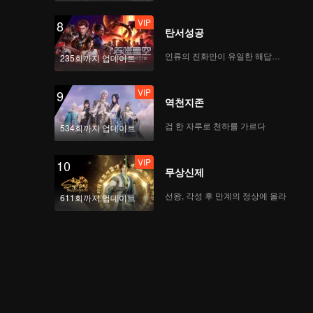
VIP
8
탄서성공
인류의 진화만이 유일한 해답이다
235회까지 업데이트
VIP
9
역천지존
검 한 자루로 천하를 가르다
534회까지 업데이트
VIP
10
무상신제
선왕, 각성 후 만계의 정상에 올라
611회까지 업데이트