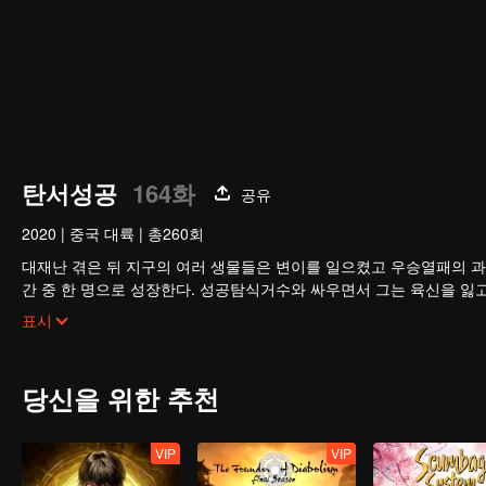
탄서성공
164화
공유
2020
|
중국 대륙
|
총260회
대재난 겪은 뒤 지구의 여러 생물들은 변이를 일으켰고 우승열패의 과
간 중 한 명으로 성장한다. 성공탐식거수와 싸우면서 그는 육신을 잃
구를 벗어나 우주로 발을 내딛기 시작한다.
표시
당신을 위한 추천
VIP
VIP