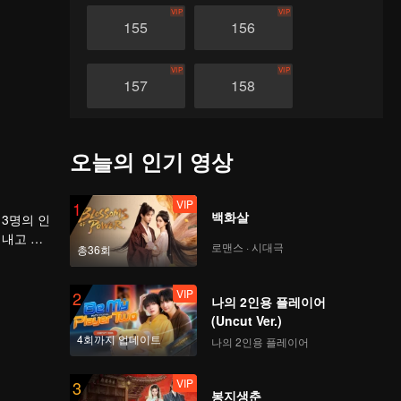
VIP
VIP
155
156
VIP
VIP
157
158
VIP
VIP
159
160
오늘의 인기 영상
VIP
VIP
161
162
VIP
1
백화살
3명의 인
어내고 지
로맨스 · 시대극
VIP
VIP
총36회
163
164
VIP
2
나의 2인용 플레이어
VIP
VIP
165
166
(Uncut Ver.)
4회까지 업데이트
나의 2인용 플레이어
VIP
VIP
167
168
VIP
3
봉지생춘