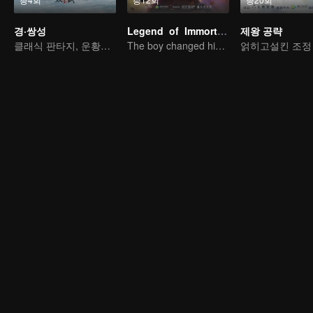
경·쌍성
Legend of Immortals
제왕 공략
클래식 판타지, 운황에서의 격정 스토리
The boy changed his life into a king
얽히고설킨 조정