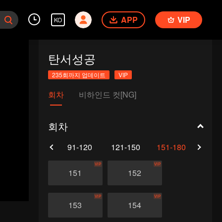
APP
VIP
KO
탄서성공
235회까지 업데이트
VIP
회차
비하인드 컷[NG]
회차
61-90
91-120
121-150
151-180
181-
VIP
VIP
151
152
VIP
VIP
153
154