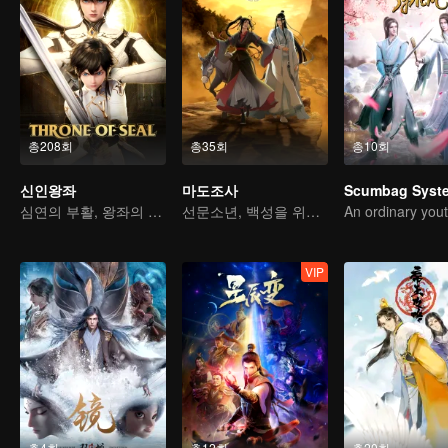
총208회
총35회
총10회
신인왕좌
마도조사
Scumbag Syst
심연의 부활, 왕좌의 도래
선문소년, 백성을 위해 악령을 베다
VIP
총4회
총12회
총20회