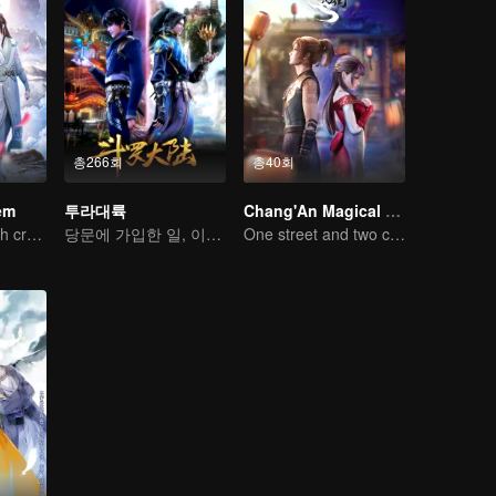
총266회
총40회
em
투라대륙
Chang'An Magical Street
An ordinary youth crossing as a villain into the book and abusing the hero!
당문에 가입한 일, 이번 생에는 절대 후회하지 않으리
One street and two circles, alternating day and night.