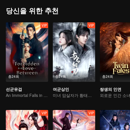
당신을 위한 추천
VIP
VIP
총24회
총24회
총24회
선군유겁
여군상인
쌍생의 인연
An Immortal Falls in Love With a Witch
미녀 암살자가 황태자의 마음을 사로잡는다
VIP
VIP