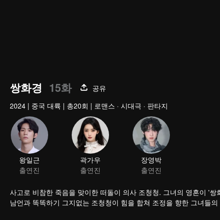
쌍화경
15화
공유
2024
|
중국 대륙
|
총20회
|
로맨스 · 시대극 · 판타지
왕일근
곽가우
장영박
출연진
출연진
출연진
사고로 비참한 죽음을 맞이한 떠돌이 의사 조청청. 그녀의 영혼이 '쌍
남언과 똑똑하기 그지없는 조청청이 힘을 합쳐 조정을 향한 그녀들의