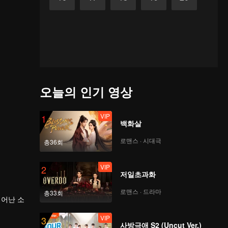
오늘의 인기 영상
VIP
1
백화살
로맨스 · 시대극
총36회
VIP
2
저일초과화
로맨스 · 드라마
총33회
뛰어난 소
VIP
3
사방극애 S2 (Uncut Ver.)