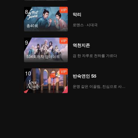
VIP
8
막리
로맨스 · 시대극
총40회
VIP
9
역천지존
검 한 자루로 천하를 가르다
534회까지 업데이트
VIP
10
반숙연인 S5
운명 같은 이끌림, 진심으로 사랑하다