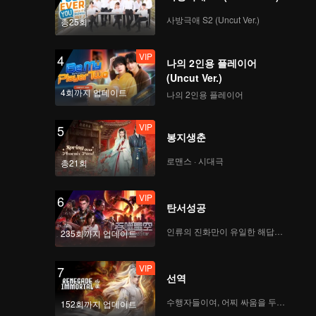
사방극애 S2 (Uncut Ver.)
총25회
VIP
4
나의 2인용 플레이어
(Uncut Ver.)
4회까지 업데이트
나의 2인용 플레이어
VIP
5
봉지생춘
로맨스 · 시대극
총21회
VIP
6
탄서성공
인류의 진화만이 유일한 해답이다
235회까지 업데이트
VIP
7
선역
수행자들이여, 어찌 싸움을 두려워하랴
152회까지 업데이트