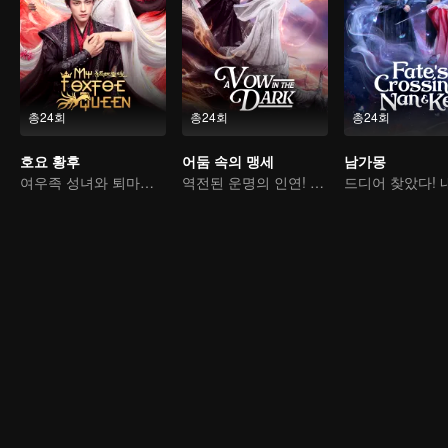
총24회
총24회
총24회
호요 황후
어둠 속의 맹세
남가몽
여우족 성녀와 퇴마사의 대결
역전된 운명의 인연! 마존의 선녀 아내 구애기