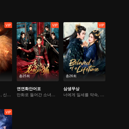
VIP
VIP
VIP
총25회
총26회
연연화안어포
삼생무상
외로운 인간 소녀, 신수와의 운명적 계약
만화로 들어간 소녀의 4대 미남 공략기
너에게 일세를 약속, 나에게 삼생을 다오
VIP