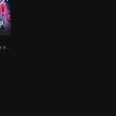
드디어 찾았다! 내 운명, 꿈에서 서방님 득템