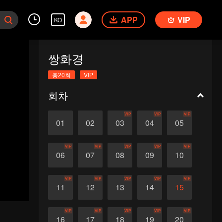
APP
VIP
KO
쌍화경
총20회
VIP
회차
VIP
VIP
VIP
01
02
03
04
05
VIP
VIP
VIP
VIP
VIP
06
07
08
09
10
VIP
VIP
VIP
VIP
VIP
11
12
13
14
15
VIP
VIP
VIP
VIP
VIP
16
17
18
19
20