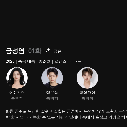
궁성염
01화
공유
2025
|
중국 대륙
|
총24회
|
로맨스 · 시대극
화친 공주로 위장한 살수 지십칠은 궁중에서 우연치 않게 오황자 구