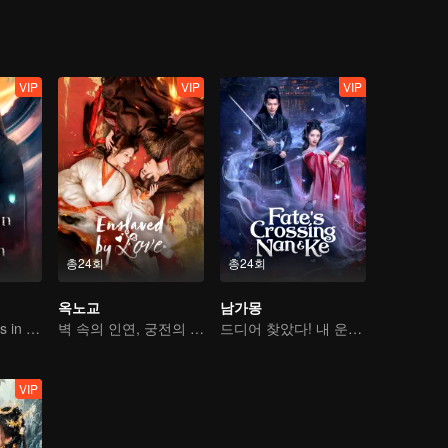
VIP
VIP
VIP
총24회
총24회
옥노교
남가몽
An Immortal Falls in Love With a Witch
벽 속의 인연, 궁전의 사랑
드디어 찾았다! 내 운명, 꿈에서 서방님 득템
VIP