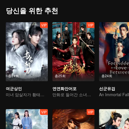
당신을 위한 추천
VIP
VIP
총24회
총25회
총24회
여군상인
연연화안어포
선군유겁
미녀 암살자가 황태자의 마음을 사로잡는다
만화로 들어간 소녀의 4대 미남 공략기
VIP
VIP