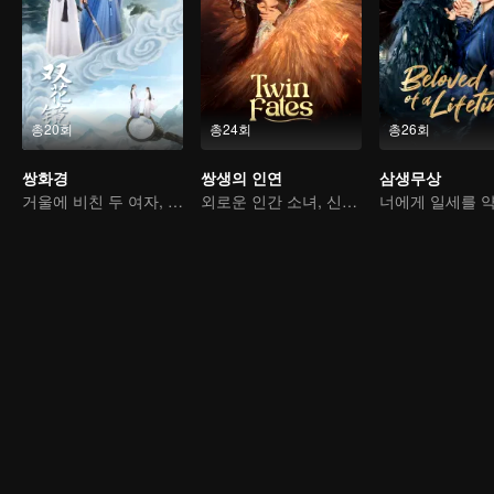
총20회
총24회
총26회
쌍화경
쌍생의 인연
삼생무상
거울에 비친 두 여자, 같은 운명을 나눈다
외로운 인간 소녀, 신수와의 운명적 계약