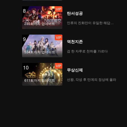
VIP
8
탄서성공
인류의 진화만이 유일한 해답이다
235회까지 업데이트
VIP
9
역천지존
검 한 자루로 천하를 가르다
534회까지 업데이트
VIP
10
무상신제
선왕, 각성 후 만계의 정상에 올라
611회까지 업데이트