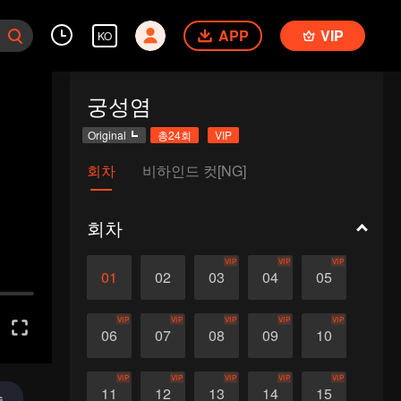
APP
VIP
KO
궁성염
Original
총24회
VIP
회차
비하인드 컷[NG]
회차
VIP
VIP
VIP
01
02
03
04
05
VIP
VIP
VIP
VIP
VIP
06
07
08
09
10
VIP
VIP
VIP
VIP
VIP
11
12
13
14
15