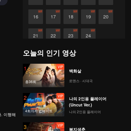
VIP
VIP
VIP
VIP
VIP
16
17
18
19
20
VIP
VIP
VIP
VIP
21
22
23
24
오늘의 인기 영상
VIP
1
백화살
로맨스 · 시대극
총36회
VIP
2
나의 2인용 플레이어
(Uncut Ver.)
4회까지 업데이트
나의 2인용 플레이어
. 이행해
VIP
3
봉지생춘