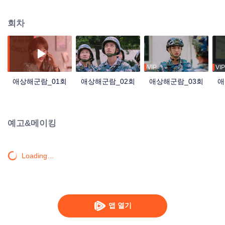
눈에 더없이 잘 어울리는 두 젊은이는 이런저런 웃픈 해프닝을 겪으며 결국 연
인이 된다. 한편, 의대를 막 졸업한 란양양은 멋진 장교인 중칭에게 첫눈에 반하
회차
는데… 직업의 차이, 가치관의 차이, 심지어 연인의 직업적 특성 때문에 참고 희
생해야 하는 상황까지, 두 젊은 여성은 망설이기도 하지만 결국 군인 아내라는
집단에 대해 알아가면서 이 숭고하고 강하며 끈질긴 감정을 이해하게 된다. 젊
음의 슬픔과 기쁨을 경험하며, 두 커플은 결국 두 손을 꼭 맞잡고 남은 인생을 함
께하기로 하는데… 군영에서의 사랑은 그렇게 계속된다.
VIP
VIP
애상해군람_01회
애상해군람_02회
애상해군람_03회
애
예고&메이킹
Loading…
앱 열기