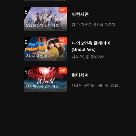
VIP
8
역천지존
검 한 자루로 천하를 가르다
533회까지 업데이트
VIP
9
나의 2인용 플레이어
(Uncut Ver.)
3회까지 업데이트
나의 2인용 플레이어
VIP
10
완미세계
세월에 묻혀도 나를 가라앉힐 수 없어
280회까지 업데이트