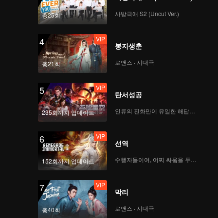
사방극애 S2 (Uncut Ver.)
총25회
VIP
4
봉지생춘
로맨스 · 시대극
총21회
VIP
5
탄서성공
인류의 진화만이 유일한 해답이다
235회까지 업데이트
VIP
6
선역
수행자들이여, 어찌 싸움을 두려워하랴
152회까지 업데이트
VIP
7
막리
로맨스 · 시대극
총40회