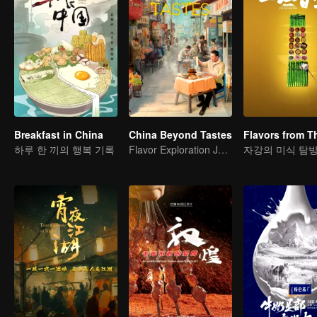
Breakfast in China
China Beyond Tastes
하루 한 끼의 행복 기록
Flavor Exploration Journey of Chen Xiaoqing
자강의 미식 탐