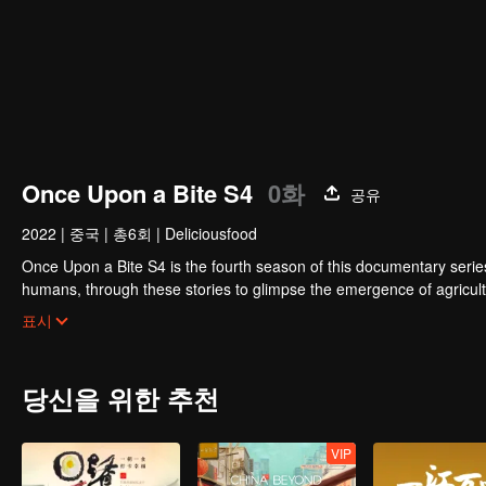
Once Upon a Bite S4
0화
공유
2022
|
중국
|
총6회
|
Deliciousfood
Once Upon a Bite S4 is the fourth season of this documentary series
humans, through these stories to glimpse the emergence of agricu
other.
표시
당신을 위한 추천
VIP