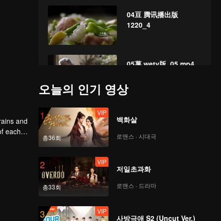
04豆 腾讯播出版
1220_4
05薯 wetv版_05.mp4
오늘의 인기 영상
VIP
06百谷 腾讯播出版
1
백화살
rains and
0103_6
of each
로맨스 · 시대극
총36회
VIP
2
저일초과화
로맨스 · 드라마
총33회
VIP
3
사방극애 S2 (Uncut Ver.)