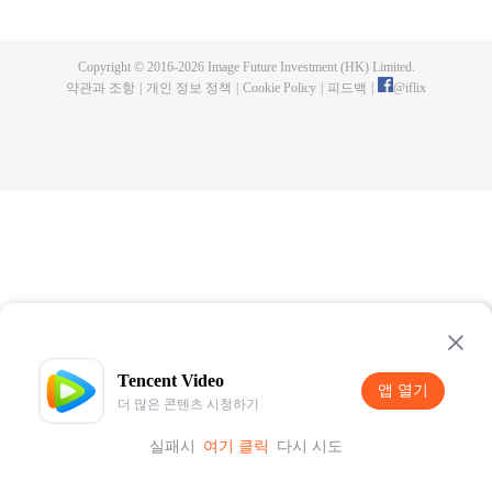
with vice-class president Haruno Takaragi and truant Matataki Raimon they
decide to build a rocket This is a "youth rocket" story about aiming for space!
Copyright © 2016-
2026
Image Future Investment (HK) Limited.
약관과 조항
|
개인 정보 정책
|
Cookie Policy
|
피드백
|
@
iflix
Tencent Video
앱 열기
더 많은 콘텐츠 시청하기
실패시
여기 클릭
다시 시도
앱 열기