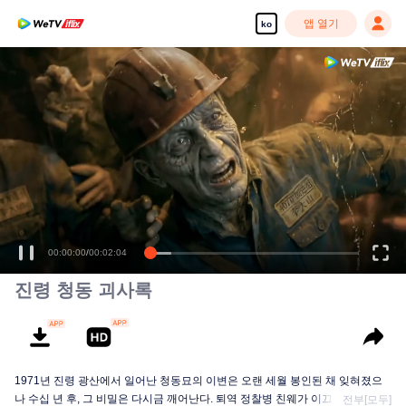
앱 열기
ko
00:00:00
/
00:02:04
진령 청동 괴사록
1971년 진령 광산에서 일어난 청동묘의 이변은 오랜 세월 봉인된 채 잊혀졌으
나 수십 년 후, 그 비밀은 다시금 깨어난다. 퇴역 정찰병 친웨가 이끄는 탐사대는
전부[모두]