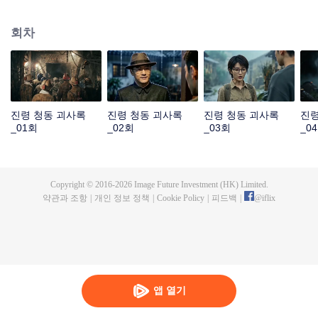
진령 산맥 깊숙한 곳으로 향한다. 과학적 탐사와 상고시대 주술 의식이 얽힌 지
하 금지구역에서, 두 세대에 걸친 혈제 진실이 서서히 모습을 드러내기 시작하
회차
는데…
진령 청동 괴사록
진령 청동 괴사록
진령 청동 괴사록
진령
_01회
_02회
_03회
_0
Copyright © 2016-
2026
Image Future Investment (HK) Limited.
약관과 조항
|
개인 정보 정책
|
Cookie Policy
|
피드백
|
@
iflix
앱 열기