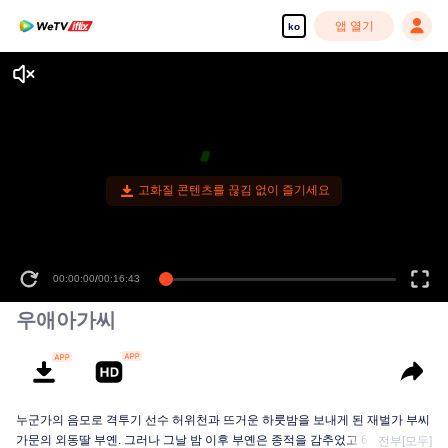
앱 열기
ko
고화질 콘텐츠를 끊김 없이 즐기세요
00:00:00
/
00:16:43
우애아가씨
누군가의 음모로 격투기 선수 허위천과 뜨거운 하룻밤을 보내게 된 재벌가 부씨
가문의 외동딸 부옌. 그러나 그날 밤 이후 부옌은 종적을 감추었고 6년 만에 쌍
전부[모두]