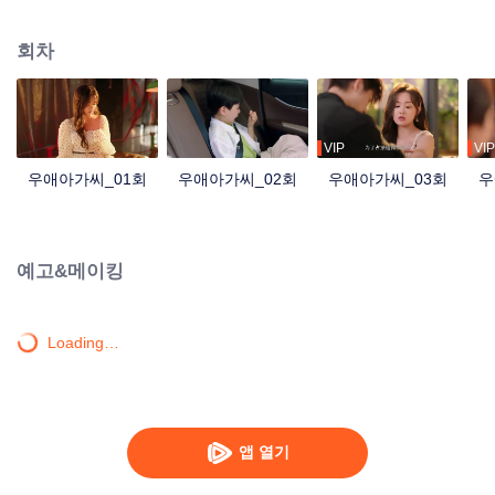
둥이와 함께 허위천의 앞에 나타난다. 승부조작 사건으로 타락한 삶을 사는 허
위천, 그리고 아들을 위해 탯줄혈액을 마련하기 위해 부옌은 허위천을 이용하기
회차
로 한다. 계약 결혼을 하기로 한 두 사람은 진짜로 사랑에 빠지게 되는데... 그리
고 베일에 싸여있던 숨겨진 진실도 서서히 수면 위로 드러난다.
VIP
VIP
우애아가씨_01회
우애아가씨_02회
우애아가씨_03회
우
예고&메이킹
Loading…
앱 열기