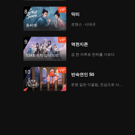
VIP
8
막리
로맨스 · 시대극
총40회
VIP
9
역천지존
검 한 자루로 천하를 가르다
534회까지 업데이트
VIP
10
반숙연인 S5
운명 같은 이끌림, 진심으로 사랑하다