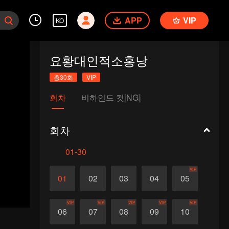
APP
VIP
KO
요황대인적소홍낭
총30회
VIP
회차
비하인드 컷[NG]
회차
01-30
VIP
01
02
03
04
05
VIP
VIP
VIP
VIP
VIP
06
07
08
09
10