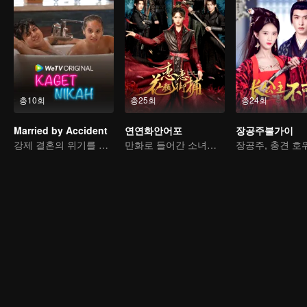
총10회
총25회
총24회
Married by Accident
연연화안어포
장공주불가이
강제 결혼의 위기를 넘을 수 있을까?
만화로 들어간 소녀의 4대 미남 공략기