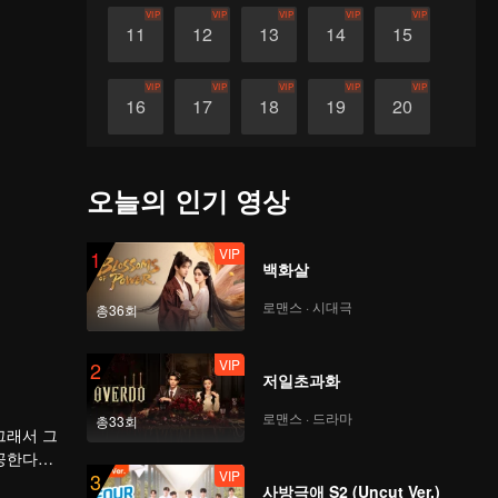
VIP
VIP
VIP
VIP
VIP
11
12
13
14
15
VIP
VIP
VIP
VIP
VIP
16
17
18
19
20
VIP
VIP
VIP
VIP
VIP
21
22
23
24
25
오늘의 인기 영상
VIP
VIP
VIP
VIP
VIP
26
27
28
29
30
VIP
1
백화살
로맨스 · 시대극
총36회
VIP
2
저일초과화
로맨스 · 드라마
총33회
그래서 그
VIP
3
사랑하게
사방극애 S2 (Uncut Ver.)