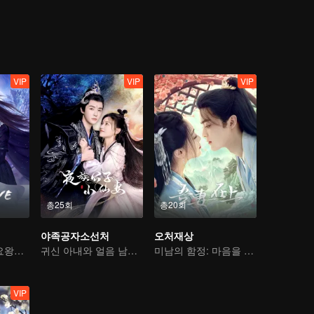
VIP
VIP
VIP
총25회
총20회
야족공자소선처
오처재상
마계의 지존, 만요왕과의 애절한 사랑
귀신 아내와 얼음 남편의 쌍방 공략
미남의 함정: 마음을 사로잡다
VIP