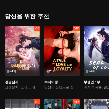
되었다...
당신을 위한 추천
VIP
VIP
총24회
총20회
총24회
경경삼사
수타이병
부생인 1부
삼생윤회, 오직 그대
일생의 집념으로 끝없는 얽매임을 바꾸다
VIP
VIP