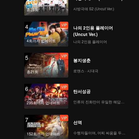
사방극애 S2 (Uncut Ver.)
총25회
VIP
4
나의 2인용 플레이어
(Uncut Ver.)
4회까지 업데이트
나의 2인용 플레이어
VIP
5
봉지생춘
로맨스 · 시대극
총21회
VIP
6
탄서성공
인류의 진화만이 유일한 해답이다
235회까지 업데이트
VIP
7
선역
수행자들이여, 어찌 싸움을 두려워하랴
152회까지 업데이트