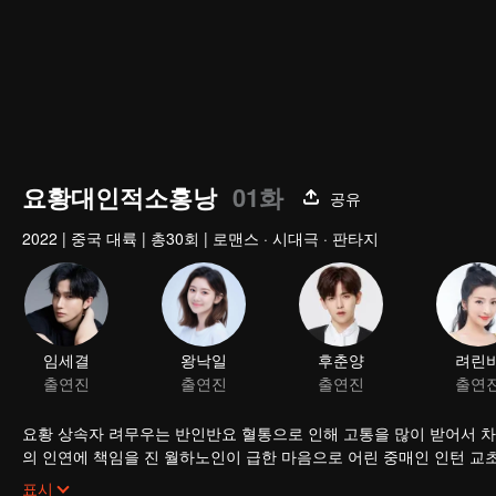
요황대인적소홍낭
01화
공유
2022
|
중국 대륙
|
총30회
|
로맨스 · 시대극 · 판타지
임세결
왕낙일
후춘양
려린
출연진
출연진
출연진
출연
요황 상속자 려무우는 반인반요 혈통으로 인해 고통을 많이 받어서 차
의 인연에 책임을 진 월하노인이 급한 마음으로 어린 중매인 인턴 교초초를 인간에 보내고 려무우를 위해 빨간선을 연결해 줘야 한다. 만약 성공한다면
정규직으로 승진될 것이다. 교초초가 미션을 완성하기 위하여 려무우
표시