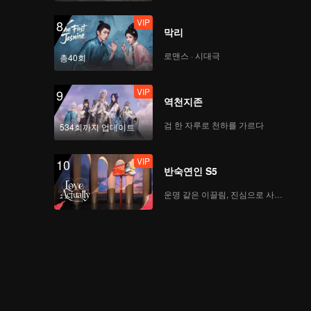
VIP
8
막리
로맨스 · 시대극
총40회
VIP
9
역천지존
검 한 자루로 천하를 가르다
534회까지 업데이트
VIP
10
반숙연인 S5
운명 같은 이끌림, 진심으로 사랑하다