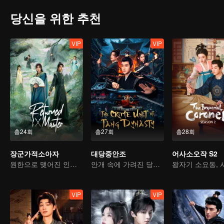
당신을 위한 추천
VIP
VIP
총24회
총27회
총28회
장군가적소아자
대당중안조
어사소오작 S2
원한으로 맺어진 인연, 우정이 족쇄가 되다
안개 속에 가려진 당나라, 사건 조사로 위태로운 판국을 뒤엎는다!
VIP
VIP