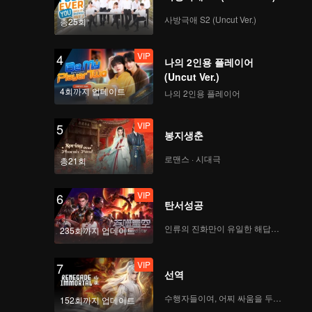
사방극애 S2 (Uncut Ver.)
총25회
VIP
4
나의 2인용 플레이어
(Uncut Ver.)
4회까지 업데이트
나의 2인용 플레이어
VIP
5
봉지생춘
로맨스 · 시대극
총21회
VIP
6
탄서성공
인류의 진화만이 유일한 해답이다
235회까지 업데이트
VIP
7
선역
수행자들이여, 어찌 싸움을 두려워하랴
152회까지 업데이트