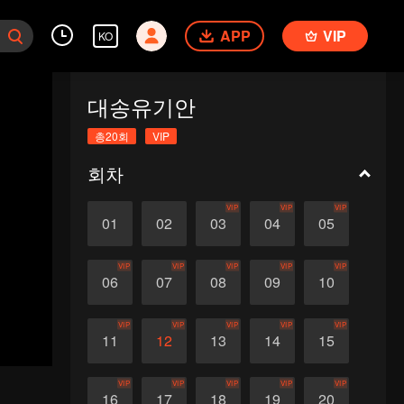
APP
VIP
KO
대송유기안
총20회
VIP
회차
VIP
VIP
VIP
01
02
03
04
05
VIP
VIP
VIP
VIP
VIP
06
07
08
09
10
VIP
VIP
VIP
VIP
VIP
11
12
13
14
15
VIP
VIP
VIP
VIP
VIP
16
17
18
19
20