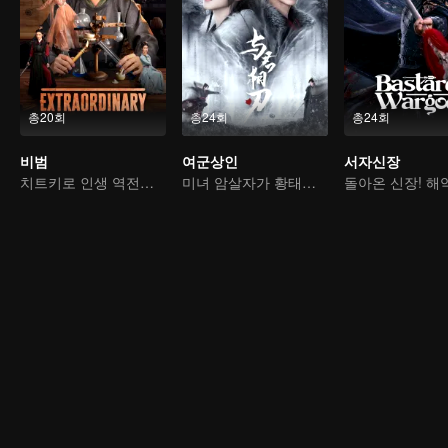
총20회
총24회
총24회
비범
여군상인
서자신장
치트키로 인생 역전하는 방탕아
미녀 암살자가 황태자의 마음을 사로잡는다