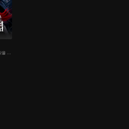
돌아온 신장! 해악을 제거하고 참사랑을 얻다