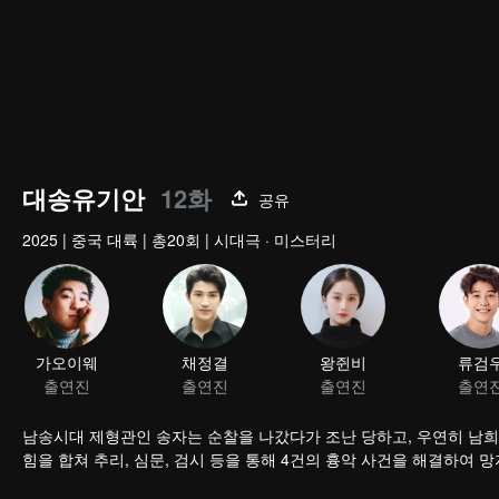
대송유기안
12화
공유
2025
|
중국 대륙
|
총20회
|
시대극 · 미스터리
가오이웨
채정결
왕쥔비
류검
출연진
출연진
출연진
출연
남송시대 제형관인 송자는 순찰을 나갔다가 조난 당하고, 우연히 남희 
힘을 합쳐 추리, 심문, 검시 등을 통해 4건의 흉악 사건을 해결하여