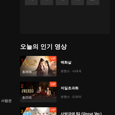
오늘의 인기 영상
VIP
1
백화살
로맨스 · 시대극
총36회
VIP
2
저일초과화
로맨스 · 드라마
총33회
네 사람은
VIP
3
사방극애 S2 (Uncut Ver.)