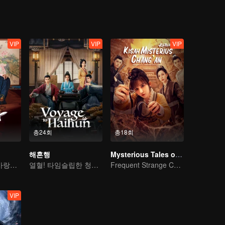
VIP
VIP
VIP
총24회
총18회
해혼행
Mysterious Tales of Chang'An
왕자기 소요동, 사랑과 수사
열혈! 타임슬립한 청년, 폐위된 황제의 운명을 바꾼다
Frequent Strange Cases in Chang'an! Only For The Daring People
VIP