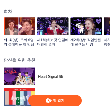
디테일과 썸을 보여주고 있다. 각 화마다 빅장한, 척미, 양초월, 정우혜, 도해도
와 별자리 전문가 Alex 아저씨가 함께 시그널 탐정으로서 8명의 참여자들의 감
회차
정교류 및 시그널을 관찰, 해독하는 것은 물론 서로에 대한 마음을 예측한다.
제1회(상): 초짜 6명
제1회(하): 첫 연결에
제2회(상): 직업반전
제2
의 설레이는 첫 만남
대반전 결과
에 관객들 비명
펑춰
당신을 위한 추천
Heart Signal S5
하트시그널 중국판 시즌2
앱 열기