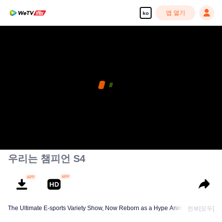
앱 열기
ko
우리는 챔피언 S4
The Ultimate E-sports Variety Show, Now Reborn as a Hype Anime!
전부[모두]