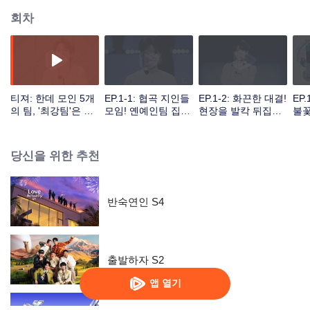
회차
티져: 한데 모인 5개
EP.1-1: 협곡 지인들
EP.1-2: 화끈한 대결!
EP
의 팀, '최강팀'은 누
모임! 옌예인팀 집결
현장을 발칵 뒤집어
불꽃
가 차지할까?
완료
놓은 시대소년단
일
당신을 위한 추천
반숙연인 S4
출발하자 S2
앱 열기