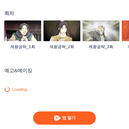
에게 단백월은 가장 큰 힘이 되고 있다.
회차
제왕공략_1회
제왕공략_2회
제왕공략_3회
예고&메이킹
Loading…
앱 열기