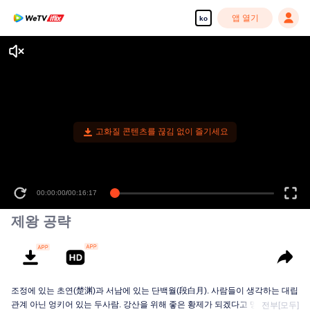
앱 열기
ko
고화질 콘텐츠를 끊김 없이 즐기세요
00:00:00
/
00:16:17
제왕 공략
조정에 있는 초연(楚渊)과 서남에 있는 단백월(段白月). 사람들이 생각하는 대립
관계 아닌 엉키어 있는 두사람. 강산을 위해 좋은 황제가 되겠다고 멩세한 초연
전부[모두]