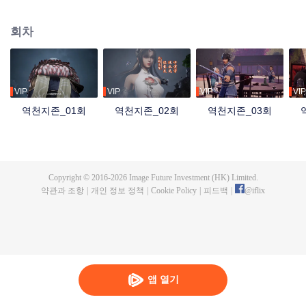
자 홍몽지존은 최강의 실력과 만법을 다루는 능력을 지녔지만, 자애롭고 공정한
군주였다. 그러나 역외우주의 침공 속에서 혼돈지존과 시원지존의 배신으로 목
회차
숨을 잃고, 만세윤회의 저주까지 받는다. 가족과 부하를 잃고, 나라를 빼앗겼으
며, 가장 아끼던 제자 영하천존마저 등을 돌린다. 이후 그는 윤회할 때마다 멸문
을 당하다가 마지막 생에서 담운으로 환생한다. 망월진 담가의 도련님 담운은
혼례 당일 약혼녀의 불륜을 목격하고 죽음 직전까지 몰리면서 전생의 기억을 각
성한다. 홍몽신태를 얻은 그는 폐물에서 절대적인 천재로 거듭나 전생의 공법으
VIP
VIP
VIP
VIP
로 급성장하고, 가문의 원수를 갚은 뒤 황보성종에 입문한다. 잃어버린 신기와
역천지존_01회
역천지존_02회
역천지존_03회
옛 인연, 그리고 신계를 뒤흔든 배신의 진실까지…. 담운은 과연 모든 것을 되찾
고 최후의 승자가 될 수 있을까?
Copyright © 2016-
2026
Image Future Investment (HK) Limited.
약관과 조항
|
개인 정보 정책
|
Cookie Policy
|
피드백
|
@
iflix
앱 열기