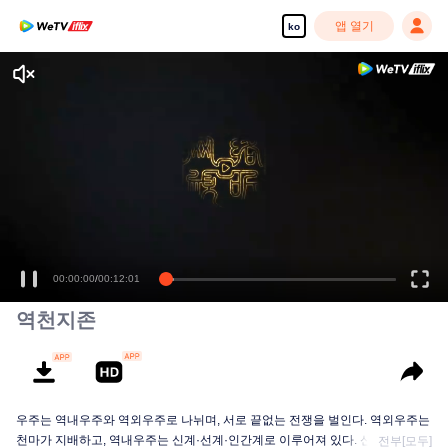
앱 열기
ko
00:00:00
/
00:12:01
역천지존
우주는 역내우주와 역외우주로 나뉘며, 서로 끝없는 전쟁을 벌인다. 역외우주는
천마가 지배하고, 역내우주는 신계·선계·인간계로 이루어져 있다. 신계의 지배
전부[모두]