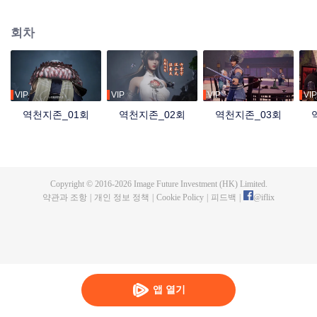
자 홍몽지존은 최강의 실력과 만법을 다루는 능력을 지녔지만, 자애롭고 공정한
군주였다. 그러나 역외우주의 침공 속에서 혼돈지존과 시원지존의 배신으로 목
회차
숨을 잃고, 만세윤회의 저주까지 받는다. 가족과 부하를 잃고, 나라를 빼앗겼으
며, 가장 아끼던 제자 영하천존마저 등을 돌린다. 이후 그는 윤회할 때마다 멸문
을 당하다가 마지막 생에서 담운으로 환생한다. 망월진 담가의 도련님 담운은
혼례 당일 약혼녀의 불륜을 목격하고 죽음 직전까지 몰리면서 전생의 기억을 각
성한다. 홍몽신태를 얻은 그는 폐물에서 절대적인 천재로 거듭나 전생의 공법으
VIP
VIP
VIP
VIP
로 급성장하고, 가문의 원수를 갚은 뒤 황보성종에 입문한다. 잃어버린 신기와
역천지존_01회
역천지존_02회
역천지존_03회
옛 인연, 그리고 신계를 뒤흔든 배신의 진실까지…. 담운은 과연 모든 것을 되찾
고 최후의 승자가 될 수 있을까?
Copyright © 2016-
2026
Image Future Investment (HK) Limited.
약관과 조항
|
개인 정보 정책
|
Cookie Policy
|
피드백
|
@
iflix
앱 열기