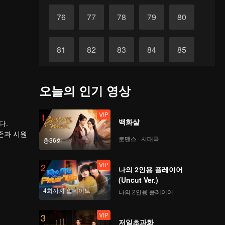
76
77
78
79
80
81
82
83
84
85
86
87
88
89
90
오늘의 인기 영상
VIP
1
백화살
다.
존과 시원
로맨스 · 시대극
총36회
다. 이후
폐물에서
뒤흔든 배
VIP
2
나의 2인용 플레이어
(Uncut Ver.)
4회까지 업데이트
나의 2인용 플레이어
VIP
3
저일초과화