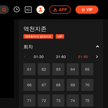
APP
VIP
KO
역천지존
534회까지 업데이트
VIP
회차
01-30
31-60
61-90
91-1
61
62
63
64
65
66
67
68
69
70
71
72
73
74
75