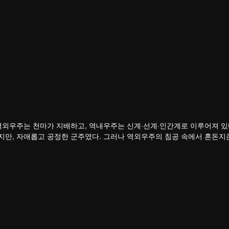
역외우주는 천마가 지배하고, 역내우주는 신계·선계·인간계로 이루어져 있
지만, 자애롭고 공정한 군주였다. 그러나 역외우주의 침공 속에서 혼돈지
하를 잃고, 나라를 빼앗겼으며, 가장 아끼던 제자 영하천존마저 등을 돌린
다.
죽음 직전까지 몰리면서 전생의 기억을 각성한다. 홍몽신태를 얻은 그는 
갚은 뒤 황보성종에 입문한다. 잃어버린 신기와 옛 인연, 그리고 신계를 
 있을까?