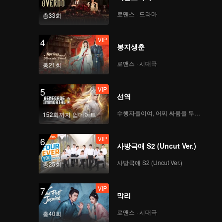
로맨스 · 드라마
총33회
VIP
4
봉지생춘
로맨스 · 시대극
총21회
VIP
5
선역
수행자들이여, 어찌 싸움을 두려워하랴
152회까지 업데이트
VIP
6
사방극애 S2 (Uncut Ver.)
사방극애 S2 (Uncut Ver.)
총25회
VIP
7
막리
로맨스 · 시대극
총40회