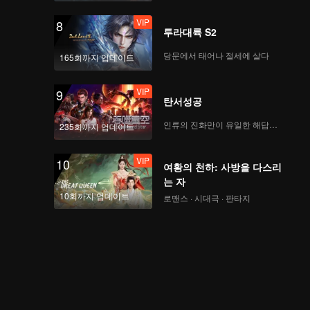
VIP
8
투라대륙 S2
당문에서 태어나 절세에 살다
165회까지 업데이트
VIP
9
탄서성공
인류의 진화만이 유일한 해답이다
235회까지 업데이트
VIP
10
여황의 천하: 사방을 다스리
는 자
10회까지 업데이트
로맨스 · 시대극 · 판타지