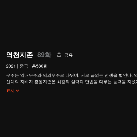
역천지존
89화
공유
2021
|
중국
|
총580회
우주는 역내우주와 역외우주로 나뉘며, 서로 끝없는 전쟁을 벌인다. 
신계의 지배자 홍몽지존은 최강의 실력과 만법을 다루는 능력을 지녔
지존의 배신으로 목숨을 잃고, 만세윤회의 저주까지 받는다. 가족과 부
표시
그는 윤회할 때마다 멸문을 당하다가 마지막 생에서 담운으로 환생한
망월진 담가의 도련님 담운은 혼례 당일 약혼녀의 불륜을 목격하고 
절대적인 천재로 거듭나 전생의 공법으로 급성장하고, 가문의 원수를 
신의 진실까지…. 담운은 과연 모든 것을 되찾고 최후의 승자가 될 수