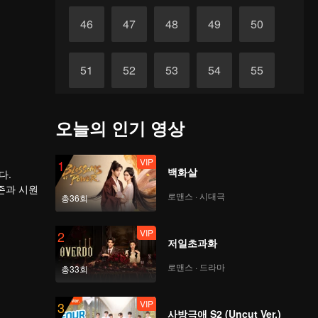
46
47
48
49
50
51
52
53
54
55
56
57
58
59
60
오늘의 인기 영상
VIP
1
백화살
다.
존과 시원
로맨스 · 시대극
총36회
다. 이후
폐물에서
뒤흔든 배
VIP
2
저일초과화
로맨스 · 드라마
총33회
VIP
3
사방극애 S2 (Uncut Ver.)