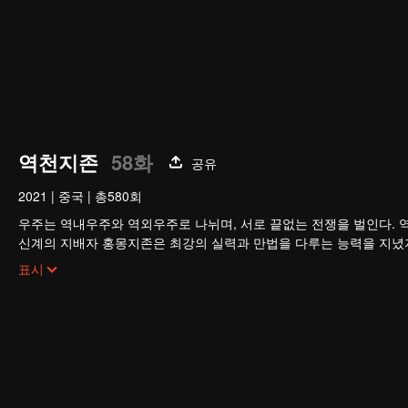
역천지존
58화
공유
2021
|
중국
|
총580회
우주는 역내우주와 역외우주로 나뉘며, 서로 끝없는 전쟁을 벌인다. 
신계의 지배자 홍몽지존은 최강의 실력과 만법을 다루는 능력을 지녔
지존의 배신으로 목숨을 잃고, 만세윤회의 저주까지 받는다. 가족과 부
표시
그는 윤회할 때마다 멸문을 당하다가 마지막 생에서 담운으로 환생한
망월진 담가의 도련님 담운은 혼례 당일 약혼녀의 불륜을 목격하고 
절대적인 천재로 거듭나 전생의 공법으로 급성장하고, 가문의 원수를 
신의 진실까지…. 담운은 과연 모든 것을 되찾고 최후의 승자가 될 수