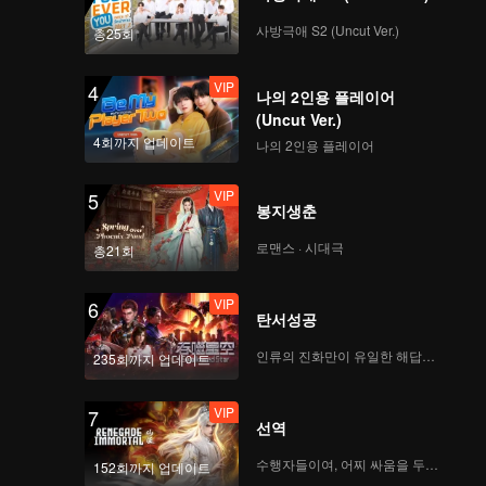
사방극애 S2 (Uncut Ver.)
총25회
VIP
4
나의 2인용 플레이어
(Uncut Ver.)
4회까지 업데이트
나의 2인용 플레이어
VIP
5
봉지생춘
로맨스 · 시대극
총21회
VIP
6
탄서성공
인류의 진화만이 유일한 해답이다
235회까지 업데이트
VIP
7
선역
수행자들이여, 어찌 싸움을 두려워하랴
152회까지 업데이트