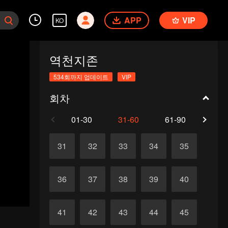
APP
VIP
KO
역천지존
534회까지 업데이트
VIP
회차
01-30
31-60
61-90
91-1
31
32
33
34
35
36
37
38
39
40
41
42
43
44
45