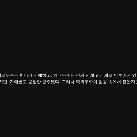
역외우주는 천마가 지배하고, 역내우주는 신계·선계·인간계로 이루어져 있
지만, 자애롭고 공정한 군주였다. 그러나 역외우주의 침공 속에서 혼돈지
하를 잃고, 나라를 빼앗겼으며, 가장 아끼던 제자 영하천존마저 등을 돌린
다.
죽음 직전까지 몰리면서 전생의 기억을 각성한다. 홍몽신태를 얻은 그는 
갚은 뒤 황보성종에 입문한다. 잃어버린 신기와 옛 인연, 그리고 신계를 
 있을까?