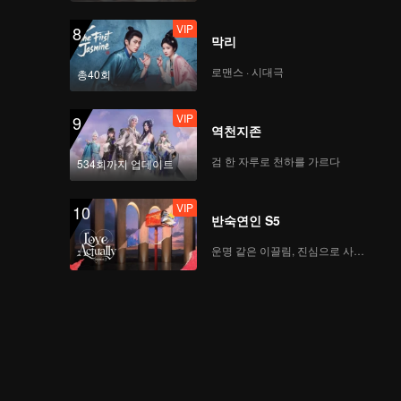
VIP
8
막리
로맨스 · 시대극
총40회
VIP
9
역천지존
검 한 자루로 천하를 가르다
534회까지 업데이트
VIP
10
반숙연인 S5
운명 같은 이끌림, 진심으로 사랑하다