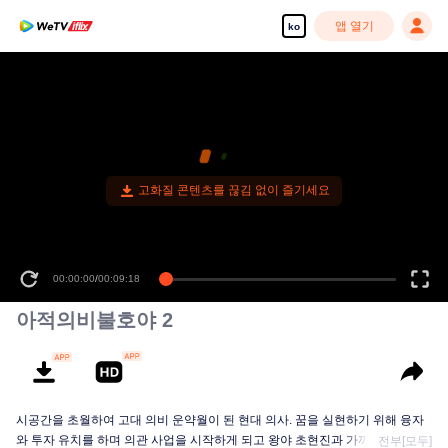
앱 열기
ko
고화질 콘텐츠를 끊김 없이 즐기세요
00:00:00
/
00:09:18
아적의비불호야 2
시공간을 초월하여 고대 의비 운약월이 된 현대 의사. 꿈을 실현하기 위해 융자
와 투자 유치를 하며 의관 사업을 시작하게 되고 왕야 초현진과 가까워지며 사
전부[모두]