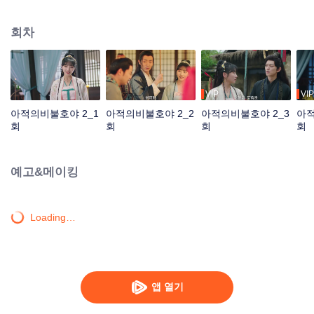
랑을 수확하게 된다. 하지만 위기가 뛰따르게 되는데... 소송에 휘말리게 된 운약
월과 그런 그녀를 구하기 위해 형장을 들이닥친 왕야. 새로운 도전을 맞이한 그
회차
들은 어떻게 난관을 헤쳐 나갈지...
VIP
VIP
아적의비불호야 2_1
아적의비불호야 2_2
아적의비불호야 2_3
아적
회
회
회
회
예고&메이킹
Loading…
앱 열기