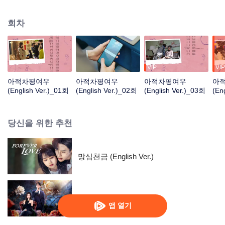
면 싸우는 앙숙이 되었다. 그런데 샤오무청은 사실 호텔의 지배인이자 이란의
직속 상사였다. 호텔 업무를 하면서 두 사람은 별의별 고객을 다 상대해야 했고
회차
경영상 문제에도 직면하게 되었으나 두 사람은 합심하여 호텔 위기를 해결해 나
간다. 서로 다른 세상을 살던 남녀의 우당탕 에피소드, 거듭되는 모순과 다툼 속
에서 왠지 모르게 자꾸만 가까워지는 두 사람…
VIP
VIP
아적차평여우
아적차평여우
아적차평여우
아
(English Ver.)_01회
(English Ver.)_02회
(English Ver.)_03회
(En
당신을 위한 추천
망심천금 (English Ver.)
벙어리 아내
앱 열기