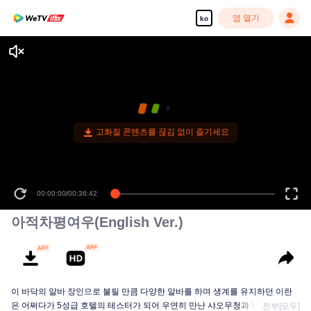
앱 열기
ko
고화질 콘텐츠를 끊김 없이 즐기세요
00:00:00
/
00:36:42
아적차평여우(English Ver.)
이 바닥의 알바 장인으로 불릴 만큼 다양한 알바를 하며 생계를 유지하던 이란
은 어쩌다가 5성급 호텔의 테스터가 되어 우연히 만난 샤오무청과 만나기만 하
전부[모두]