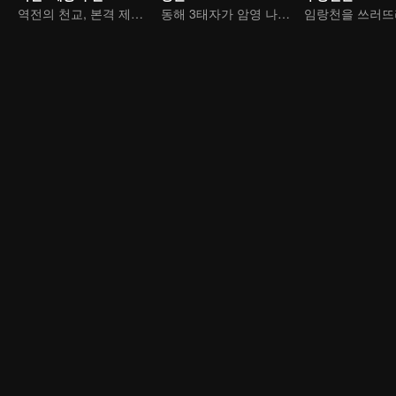
역전의 천교, 본격 제로에 오르다
동해 3태자가 암영 나타를 죽음으로 내몰다