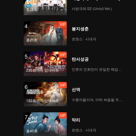
사방극애 S2 (Uncut Ver.)
총25회
VIP
4
봉지생춘
로맨스 · 시대극
총21회
VIP
5
탄서성공
인류의 진화만이 유일한 해답이다
235회까지 업데이트
VIP
6
선역
수행자들이여, 어찌 싸움을 두려워하랴
152회까지 업데이트
VIP
7
막리
로맨스 · 시대극
총40회