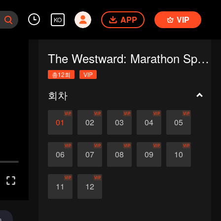
APP
VIP
KO
The Westward: Marathon Special
총12회
VIP
회차
VIP
VIP
VIP
VIP
VIP
01
02
03
04
05
VIP
VIP
VIP
VIP
VIP
06
07
08
09
10
VIP
VIP
11
12