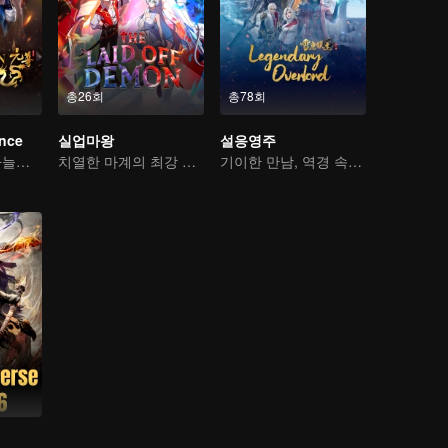
총26회
총78회
ince
실업마왕
설응영주
소년이 붓으로 하늘을 가른다
치열한 마계의 최강 마왕
기이한 만남, 역경 속에서 다시 살아난 소년