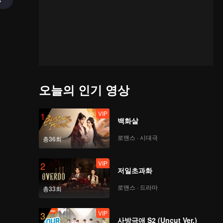
오늘의 인기 영상
VIP
1
백화살
로맨스 · 시대극
총36회
VIP
2
저일초과화
로맨스 · 드라마
총33회
VIP
3
사방극애 S2 (Uncut Ver.)