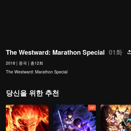
The Westward: Marathon Special
01화
2018
|
중국
|
총12회
The Westward: Marathon Special
당신을 위한 추천
VIP