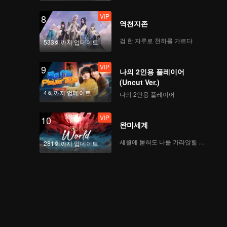
VIP
8
역천지존
검 한 자루로 천하를 가르다
533회까지 업데이트
VIP
9
나의 2인용 플레이어
(Uncut Ver.)
4회까지 업데이트
나의 2인용 플레이어
VIP
10
완미세계
세월에 묻혀도 나를 가라앉힐 수 없어
281회까지 업데이트