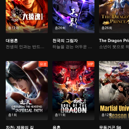
총12회
총26회
총26회
대원혼
천국의 그림자
The Dragon Pr
전생의 인과는 반드시 하늘을 물어뜯을 것
하늘을 걷는 어두운 그림자, 혼을 불태워 마음을 지키다
유료
VIP
총1회
총11회
총12회
차천: 제왕의 길
용혼
무동건곤 S6