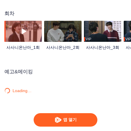
을 내딛게 되고 모든 게 순조롭게 잘 풀리는듯싶었지만 린퉈는 루게릭병 진단을
받게 된다. 처음에는 포기하려 했지만 점차 불치병과 공존하는 삶을 살게 된 린
회차
퉈, 어느새 주변 사람들은 물론 병우들까지 린투어의 격려에 힘을 얻게 되는데...
VIP
VIP
사사니온난아_1회
사사니온난아_2회
사사니온난아_3회
사
예고&메이킹
Loading…
앱 열기