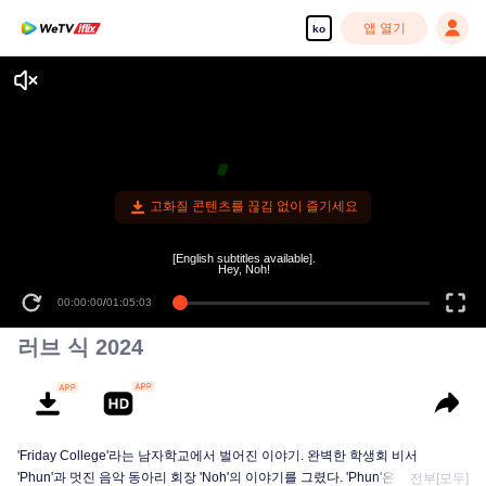
앱 열기
ko
고화질 콘텐츠를 끊김 없이 즐기세요
[English subtitles available].
Hey, Noh!
00:00:00
/
01:05:03
러브 식 2024
'Friday College'라는 남자학교에서 벌어진 이야기. 완벽한 학생회 비서
'Phun'과 멋진 음악 동아리 회장 'Noh'의 이야기를 그렸다. 'Phun'은 'Noh'에게
전부[모두]