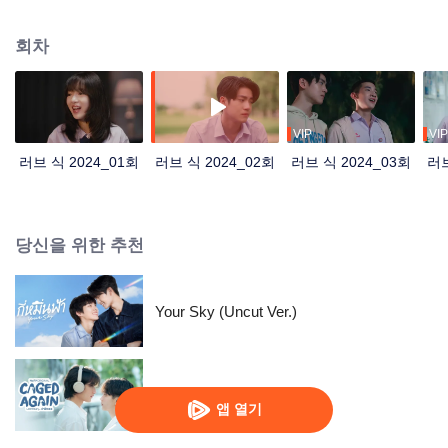
남자 친구를 가장해 그의 귀여운 여동생 'Pang'을 속여달라고 부탁하고, 그런 '오
해' 속에 러브스토리가 펼쳐진다.
회차
VIP
VIP
러브 식 2024_01회
러브 식 2024_02회
러브 식 2024_03회
러브
당신을 위한 추천
Your Sky (Uncut Ver.)
케이지 어게인
앱 열기