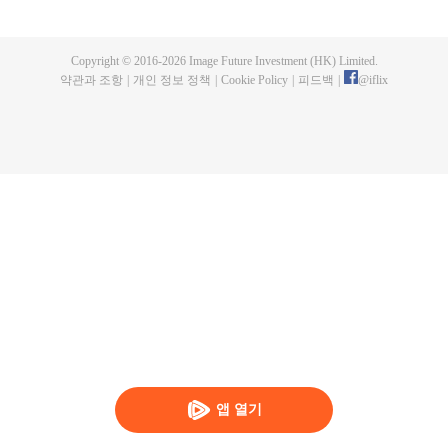
명으로 성장한다. 성공탐식거수와 싸우면서 그는 육신을 잃고 성공탐식수의 몸
을 빼앗는다. 그리고 체내 세계에서 인류 분신을 만들어내고 지구를 벗어나 우
주로 발을 내딛기 시작한다.
Copyright © 2016-
2026
Image Future Investment (HK) Limited.
약관과 조항
|
개인 정보 정책
|
Cookie Policy
|
피드백
|
@
iflix
앱 열기