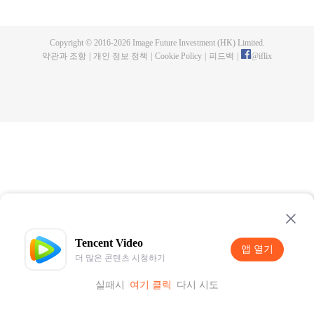
명으로 성장한다. 성공탐식거수와 싸우면서 그는 육신을 잃고 성공탐식수의 몸
을 빼앗는다. 그리고 체내 세계에서 인류 분신을 만들어내고 지구를 벗어나 우
주로 발을 내딛기 시작한다.
Copyright © 2016-
2026
Image Future Investment (HK) Limited.
약관과 조항
|
개인 정보 정책
|
Cookie Policy
|
피드백
|
@
iflix
Tencent Video
앱 열기
더 많은 콘텐츠 시청하기
실패시
여기 클릭
다시 시도
앱 열기