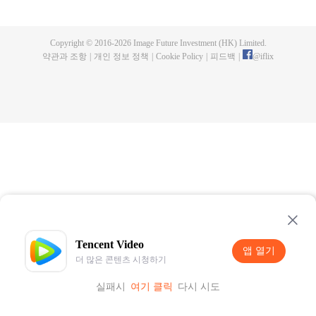
명으로 성장한다. 성공탐식거수와 싸우면서 그는 육신을 잃고 성공탐식수의 몸
을 빼앗는다. 그리고 체내 세계에서 인류 분신을 만들어내고 지구를 벗어나 우
주로 발을 내딛기 시작한다.
Copyright © 2016-
2026
Image Future Investment (HK) Limited.
약관과 조항
|
개인 정보 정책
|
Cookie Policy
|
피드백
|
@
iflix
Tencent Video
앱 열기
더 많은 콘텐츠 시청하기
실패시
여기 클릭
다시 시도
앱 열기