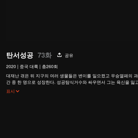
탄서성공
73화
공유
2020
|
중국 대륙
|
총260회
대재난 겪은 뒤 지구의 여러 생물들은 변이를 일으켰고 우승열패의 과
간 중 한 명으로 성장한다. 성공탐식거수와 싸우면서 그는 육신을 잃
구를 벗어나 우주로 발을 내딛기 시작한다.
표시