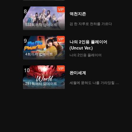
VIP
8
역천지존
검 한 자루로 천하를 가르다
533회까지 업데이트
VIP
9
나의 2인용 플레이어
(Uncut Ver.)
4회까지 업데이트
나의 2인용 플레이어
VIP
10
완미세계
세월에 묻혀도 나를 가라앉힐 수 없어
281회까지 업데이트