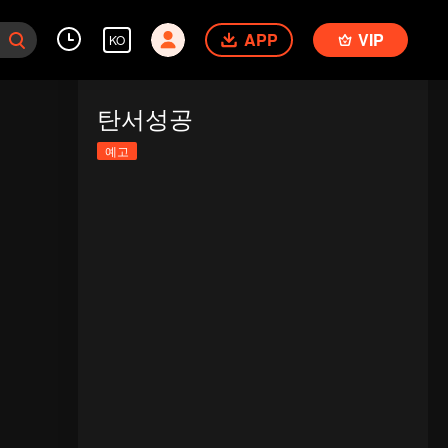
APP
VIP
KO
탄서성공
예고