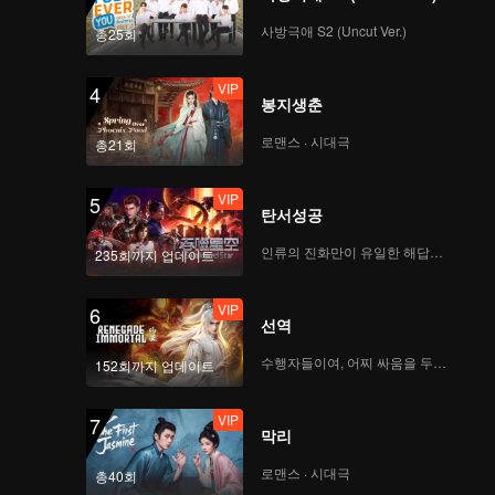
사방극애 S2 (Uncut Ver.)
총25회
VIP
4
봉지생춘
로맨스 · 시대극
총21회
VIP
5
탄서성공
인류의 진화만이 유일한 해답이다
235회까지 업데이트
VIP
6
선역
수행자들이여, 어찌 싸움을 두려워하랴
152회까지 업데이트
VIP
7
막리
로맨스 · 시대극
총40회