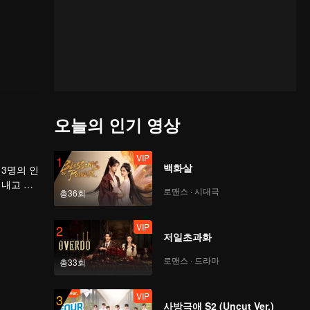
오늘의 인기 영상
VIP
1
백화살
3명의 인
어내고 지
로맨스 · 시대극
총36회
VIP
2
저일초과화
로맨스 · 드라마
총33회
VIP
3
사방극애 S2 (Uncut Ver.)