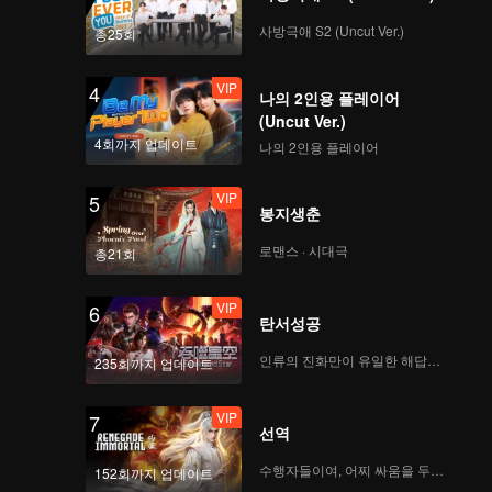
사방극애 S2 (Uncut Ver.)
총25회
VIP
4
나의 2인용 플레이어
(Uncut Ver.)
4회까지 업데이트
나의 2인용 플레이어
VIP
5
봉지생춘
로맨스 · 시대극
총21회
VIP
6
탄서성공
인류의 진화만이 유일한 해답이다
235회까지 업데이트
VIP
7
선역
수행자들이여, 어찌 싸움을 두려워하랴
152회까지 업데이트