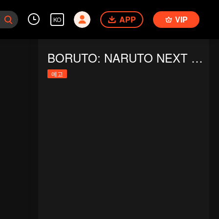
APP
VIP
KO
BORUTO: NARUTO NEXT GENERATIONS S5
예고