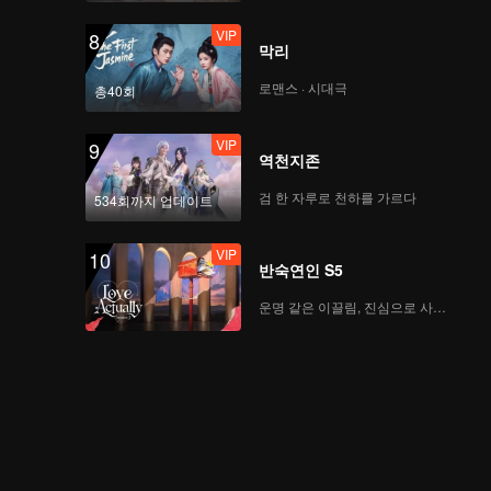
VIP
8
막리
로맨스 · 시대극
총40회
VIP
9
역천지존
검 한 자루로 천하를 가르다
534회까지 업데이트
VIP
10
반숙연인 S5
운명 같은 이끌림, 진심으로 사랑하다