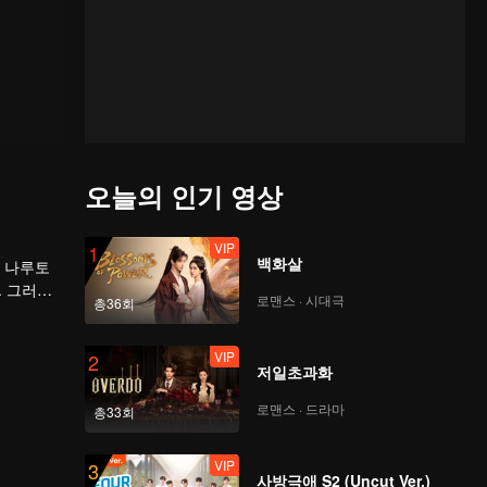
오늘의 인기 영상
VIP
1
백화살
, 나루토
. 그러나
로맨스 · 시대극
총36회
이렇게 격
 전투력은
VIP
2
저일초과화
로맨스 · 드라마
총33회
VIP
3
사방극애 S2 (Uncut Ver.)