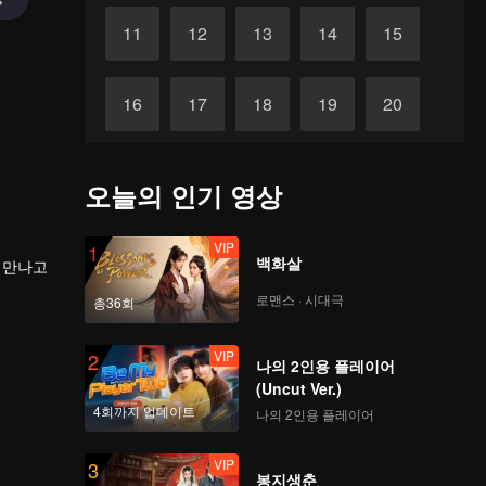
11
12
13
14
15
16
17
18
19
20
21
22
23
24
25
오늘의 인기 영상
26
27
28
29
30
VIP
1
백화살
 만나고
로맨스 · 시대극
총36회
VIP
2
나의 2인용 플레이어
(Uncut Ver.)
4회까지 업데이트
나의 2인용 플레이어
VIP
3
봉지생춘