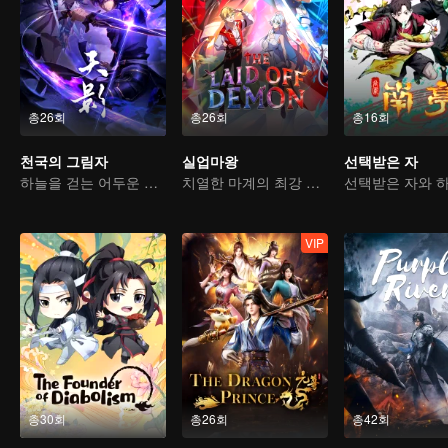
총26회
총26회
총16회
천국의 그림자
실업마왕
선택받은 자
하늘을 걷는 어두운 그림자, 혼을 불태워 마음을 지키다
치열한 마계의 최강 마왕
VIP
총30회
총26회
총42회