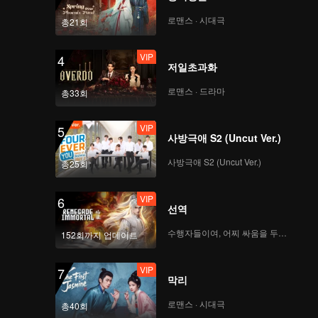
로맨스 · 시대극
총21회
VIP
4
저일초과화
로맨스 · 드라마
총33회
VIP
5
사방극애 S2 (Uncut Ver.)
사방극애 S2 (Uncut Ver.)
총25회
VIP
6
선역
수행자들이여, 어찌 싸움을 두려워하랴
152회까지 업데이트
VIP
7
막리
로맨스 · 시대극
총40회