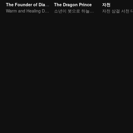
The Founder of Diabolism Q
The Dragon Prince
자천
Warm and Healing Daily Life
소년이 붓으로 하늘을 가른다