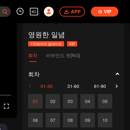
APP
VIP
KO
영원한 일념
170회까지 업데이트
VIP
회차
비하인드 컷[NG]
회차
01-30
31-60
61-90
91-1
01
02
03
04
05
06
07
08
09
10