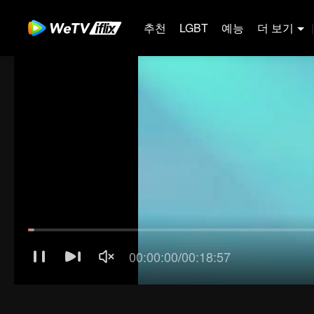
추천
LGBT
예능
더 보기
|