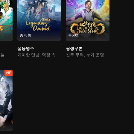
총78회
총60회
설응영주
쌍생무혼
선택받은 자와 하늘을 여는 자, 지금 싸운다
기이한 만남, 역경 속에서 다시 살아난 소년
신무 무적, 누가 운명을 지배하나
VIP