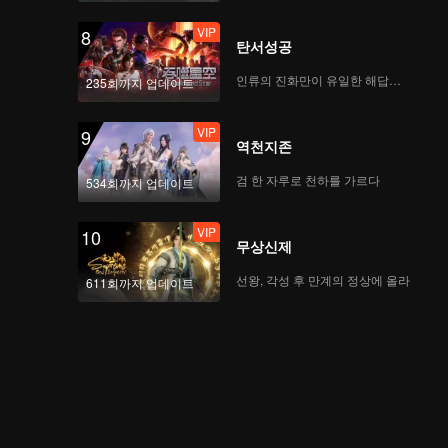
VIP
8
탄서성공
인류의 진화만이 유일한 해답이다
235회까지 업데이트
VIP
9
역천지존
검 한 자루로 천하를 가르다
534회까지 업데이트
VIP
10
무상신제
선왕, 각성 후 만계의 정상에 올라
611회까지 업데이트