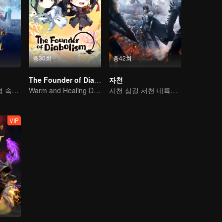
총30회
총42회
The Founder of Diabolism Q
자천
기이한 만남, 역경 속에서 다시 살아난 소년
Warm and Healing Daily Life
자천 삼걸 서천 대륙을 종횡하다
VIP