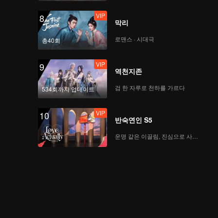
VIP
8
막리
로맨스 · 시대극
총40회
VIP
9
역천지존
검 한 자루로 천하를 가르다
534회까지 업데이트
VIP
10
반숙연인 S5
운명 같은 이끌림, 진심으로 사랑하다