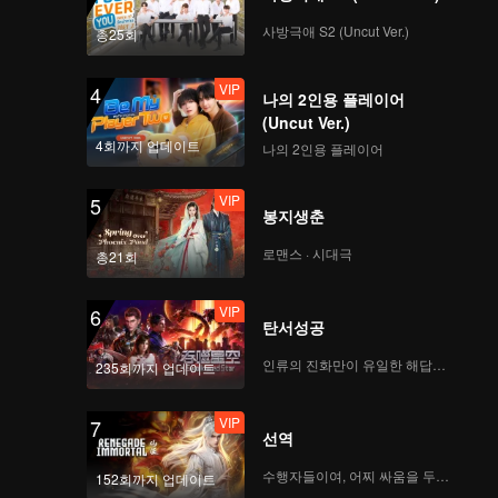
사방극애 S2 (Uncut Ver.)
총25회
VIP
4
나의 2인용 플레이어
(Uncut Ver.)
4회까지 업데이트
나의 2인용 플레이어
VIP
5
봉지생춘
로맨스 · 시대극
총21회
VIP
6
탄서성공
인류의 진화만이 유일한 해답이다
235회까지 업데이트
VIP
7
선역
수행자들이여, 어찌 싸움을 두려워하랴
152회까지 업데이트