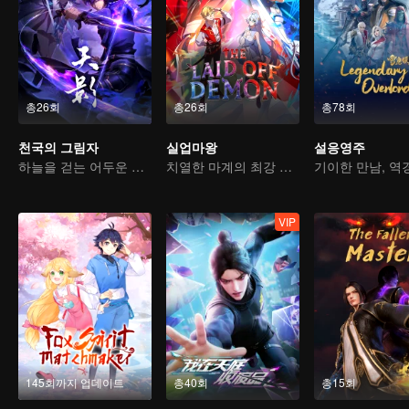
총26회
총26회
총78회
천국의 그림자
실업마왕
설응영주
하늘을 걷는 어두운 그림자, 혼을 불태워 마음을 지키다
치열한 마계의 최강 마왕
VIP
145회까지 업데이트
총40회
총15회