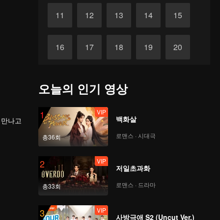
11
12
13
14
15
16
17
18
19
20
21
22
23
24
25
오늘의 인기 영상
26
27
28
29
30
VIP
1
백화살
 만나고
로맨스 · 시대극
총36회
VIP
2
저일초과화
로맨스 · 드라마
총33회
VIP
3
사방극애 S2 (Uncut Ver.)