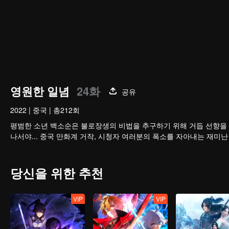
영원한 일념
24화
공유
2022
|
중국
|
총212회
평범한 소년 백소순은 불로장생의 비법을 추구하기 위해 거듭 선향을 
나서야... 중국 만화계 거작, 시청자 여러분의 폭소를 자아내는 재미난
당신을 위한 추천
VIP
VIP