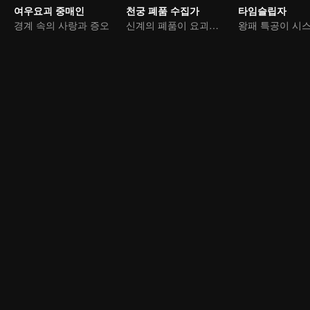
여우요괴 중매인
천궁 폐품 수집가
타임슬립자
경계 속의 사랑과 증오
신계의 폐품이 요괴와 마물을 처단한다