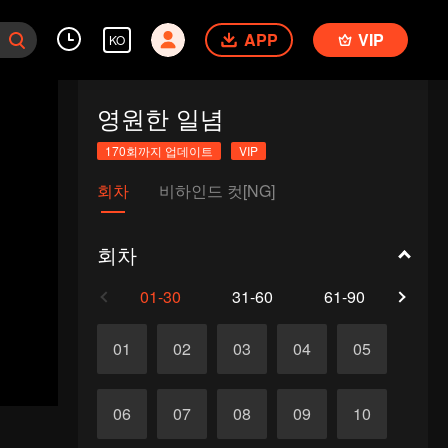
APP
VIP
KO
영원한 일념
170회까지 업데이트
VIP
회차
비하인드 컷[NG]
회차
01-30
31-60
61-90
91-1
01
02
03
04
05
06
07
08
09
10