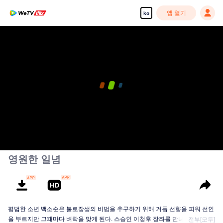
앱 열기
ko
00:00:00
/
00:19:05
영원한 일념
평범한 소년 백소순은 불로장생의 비법을 추구하기 위해 거듭 선향을 피워 선인
을 부르지만 그때마다 벼락을 맞게 된다. 스승인 이청후 장좌를 만나고 나서야...
전부[모두]