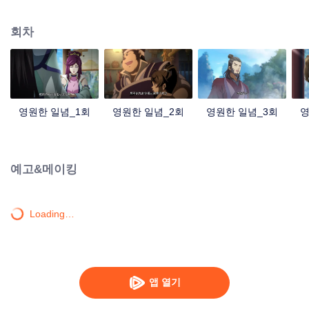
중국 만화계 거작, 시청자 여러분의 폭소를 자아내는 재미난 수선 이야기!
회차
영원한 일념_1회
영원한 일념_2회
영원한 일념_3회
영
예고&메이킹
Loading…
앱 열기