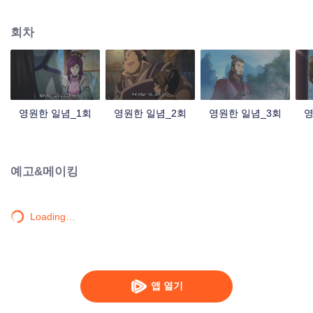
중국 만화계 거작, 시청자 여러분의 폭소를 자아내는 재미난 수선 이야기!
회차
영원한 일념_1회
영원한 일념_2회
영원한 일념_3회
영
예고&메이킹
Loading…
앱 열기