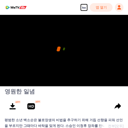
앱 열기
ko
고화질 콘텐츠를 끊김 없이 즐기세요
00:00:00
/
00:00:00
영원한 일념
평범한 소년 백소순은 불로장생의 비법을 추구하기 위해 거듭 선향을 피워 선인
을 부르지만 그때마다 벼락을 맞게 된다. 스승인 이청후 장좌를 만나고 나서야...
전부[모두]