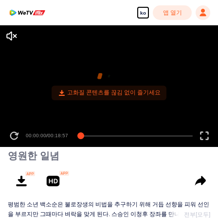
앱 열기
ko
고화질 콘텐츠를 끊김 없이 즐기세요
00:00:00
/
00:18:57
영원한 일념
평범한 소년 백소순은 불로장생의 비법을 추구하기 위해 거듭 선향을 피워 선인
을 부르지만 그때마다 벼락을 맞게 된다. 스승인 이청후 장좌를 만나고 나서야...
전부[모두]