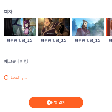
중국 만화계 거작, 시청자 여러분의 폭소를 자아내는 재미난 수선 이야기!
회차
영원한 일념_1회
영원한 일념_2회
영원한 일념_3회
영
예고&메이킹
Loading…
앱 열기