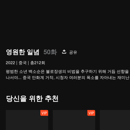
영원한 일념
50화
공유
2022
|
중국
|
총212회
평범한 소년 백소순은 불로장생의 비법을 추구하기 위해 거듭 선향을 
나서야... 중국 만화계 거작, 시청자 여러분의 폭소를 자아내는 재미난
당신을 위한 추천
VIP
VIP