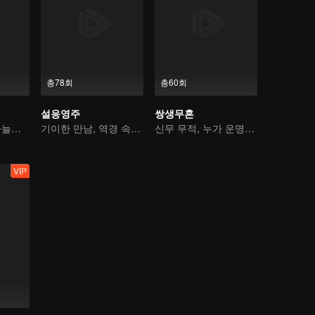
총78회
총60회
설응영주
쌍생무혼
선택받은 자와 하늘을 여는 자, 지금 싸운다
기이한 만남, 역경 속에서 다시 살아난 소년
신무 무적, 누가 운명을 지배하나
VIP