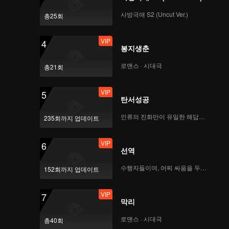
사방극애 S2 (Uncut Ver.)
총25회
VIP
4
봉지생춘
로맨스 · 시대극
총21회
VIP
5
탄서성공
인류의 진화만이 유일한 해답이다
235회까지 업데이트
VIP
6
선역
수행자들이여, 어찌 싸움을 두려워하랴
152회까지 업데이트
VIP
7
막리
로맨스 · 시대극
총40회