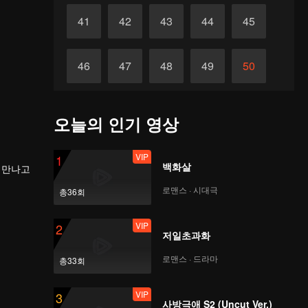
41
42
43
44
45
46
47
48
49
50
51
52
53
54
55
오늘의 인기 영상
56
57
58
59
60
VIP
1
백화살
 만나고
로맨스 · 시대극
총36회
VIP
2
저일초과화
로맨스 · 드라마
총33회
VIP
3
사방극애 S2 (Uncut Ver.)