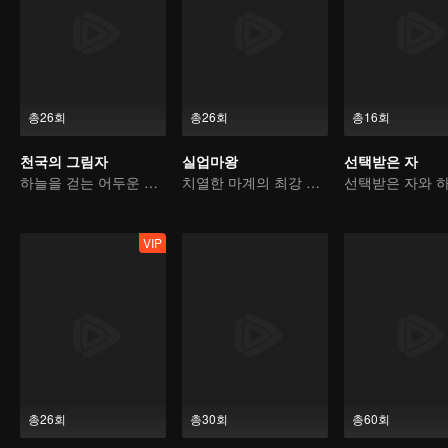
총26회
총26회
총16회
천국의 그림자
실업마왕
선택받은 자
하늘을 걷는 어두운 그림자, 혼을 불태워 마음을 지키다
치열한 마계의 최강 마왕
VIP
총26회
총30회
총60회