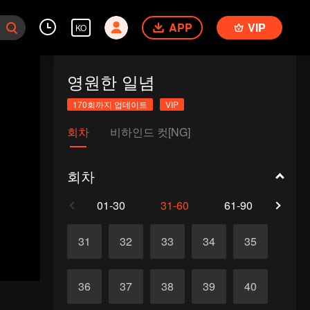
APP
VIP
KO
영원한 일념
170회까지 업데이트
VIP
회차
비하인드 컷[NG]
회차
01-30
31-60
61-90
91-1
31
32
33
34
35
36
37
38
39
40