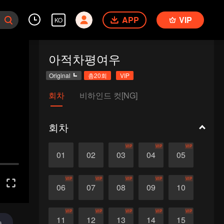
APP
VIP
KO
아적차평여우
Original
총20회
VIP
회차
비하인드 컷[NG]
회차
VIP
VIP
VIP
01
02
03
04
05
VIP
VIP
VIP
VIP
VIP
06
07
08
09
10
VIP
VIP
VIP
VIP
VIP
11
12
13
14
15