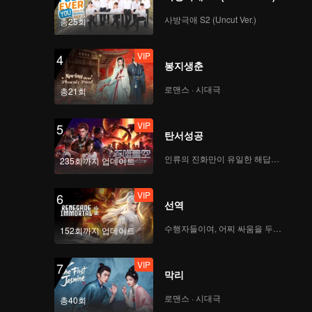
사방극애 S2 (Uncut Ver.)
총25회
VIP
4
봉지생춘
로맨스 · 시대극
총21회
VIP
5
탄서성공
인류의 진화만이 유일한 해답이다
235회까지 업데이트
VIP
6
선역
수행자들이여, 어찌 싸움을 두려워하랴
152회까지 업데이트
VIP
7
막리
로맨스 · 시대극
총40회