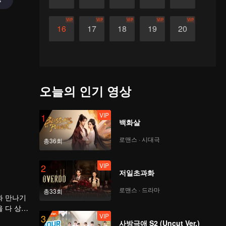
VIP
VIP
VIP
VIP
VIP
16
17
18
19
20
오늘의 인기 영상
VIP
1
백화살
로맨스 · 시대극
총36회
VIP
2
저일초과화
로맨스 · 드라마
총33회
과 만나기
 다 상대
VIP
3
, 거듭되
사방극애 S2 (Uncut Ver.)