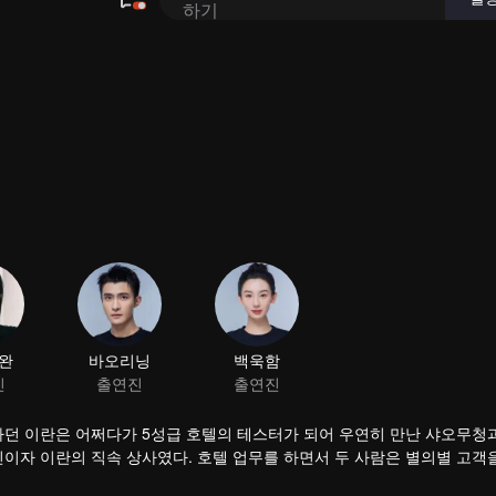
하던 이란은 어쩌다가 5성급 호텔의 테스터가 되어 우연히 만난 샤오무청
이자 이란의 직속 상사였다. 호텔 업무를 하면서 두 사람은 별의별 고객을
텔 위기를 해결해 나간다. 서로 다른 세상을 살던 남녀의 우당탕 에피소드