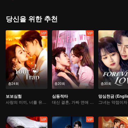
는 모순과 다툼 속에서 왠지 모르게 자꾸만 가까워지는 두 사람…
당신을 위한 추천
VIP
VIP
총24회
총20회
총30회
보보심험
심동적타
사랑의 미끼, 너를 유혹하다
대신 결혼, 가짜 연애 진짜 사랑
VIP
VIP