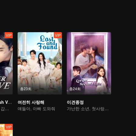
VIP
VIP
총23회
총24회
망심천금 (English Ver.)
여전히 사랑해
이견종정
그녀는 약점이자 갑옷이다
얘들아, 아빠 도와줘
가난한 소년, 첫사랑을 쫓는 재벌로 변신
VIP