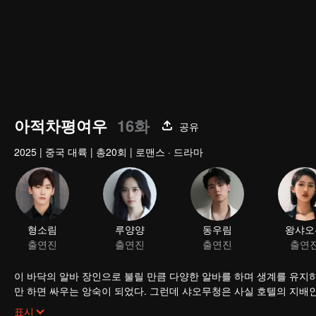
아적차평여우
16화
공유
2025
|
중국 대륙
|
총20회
|
로맨스 · 드라마
이 바닥의 알바 장인으로 불릴 만큼 다양한 알바를 하며 생계를 유지
만 하면 싸우는 앙숙이 되었다. 그런데 샤오무청은 사실 호텔의 지배인
해야 했고 경영상 문제에도 직면하게 되었으나 두 사람은 합심하여 호
표시