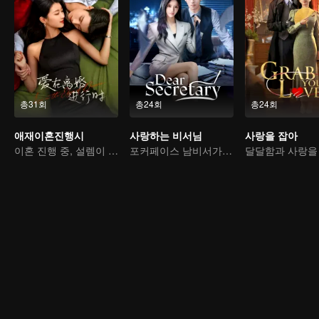
총31회
총24회
총24회
애재이혼진행시
사랑하는 비서님
사랑을 잡아
이혼 진행 중, 설렘이 올 때
포커페이스 남비서가 요염 여사장을 사로잡다