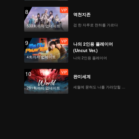
VIP
8
역천지존
검 한 자루로 천하를 가르다
533회까지 업데이트
VIP
9
나의 2인용 플레이어
(Uncut Ver.)
4회까지 업데이트
나의 2인용 플레이어
VIP
10
완미세계
세월에 묻혀도 나를 가라앉힐 수 없어
281회까지 업데이트