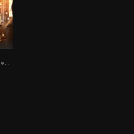
달달함과 사랑을 모두 가진 친잔과 민장시