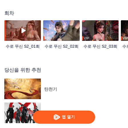
환월루에 잠입하고, 그곳에서 복흑 소공작과 손을 잡고 거침없이 비밀을 밝혀나
간다!
회차
VIP
VIP
VIP
수로 무신 S2_01회
수로 무신 S2_02회
수로 무신 S2_03회
수로
당신을 위한 추천
탄천기
Slay The Gods
앱 열기