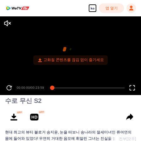
앱 열기
ko
고화질 콘텐츠를 끊김 없이 즐기세요
00:00:00
/
00:23:59
수로 무신 S2
현대 최고의 뷰티 블로거 송지윤, 눈을 떠보니 송나라의 절세미녀인 류여연의
몸에 들어와 있었다! 우연히 거대한 음모에 휘말린 그녀는 진실을 밝히기 위해
전부[모두]