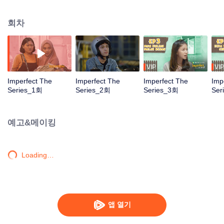
하며 함께 사는 네 명의 어린 소녀들에 초점을 맞추고 있습니다. 네티의 러브 스
토리부터 마리아가 대도시에서 적응하는 방식, 마을 관계자로부터 청혼을 받는
회차
엔다의 딜레마, 그리고 그녀의 소셜 미디어 유명인 여동생이 되고 싶어하는 프
리타의 끊임없는 말다툼까지. 코미디와 지혜에 직면한 이 네 명의 소녀들에게
더 많은 우여곡절이 있습니다.
VIP
VIP
Imperfect The
Imperfect The
Imperfect The
Imp
Series_1회
Series_2회
Series_3회
Ser
예고&메이킹
Loading…
앱 열기