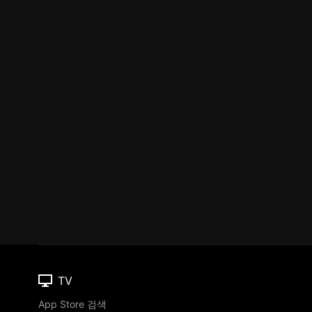
TV
App Store 검색