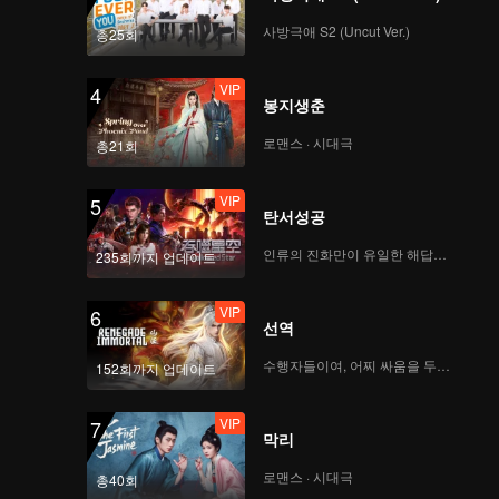
다_07회
사방극애 S2 (Uncut Ver.)
총25회
VIP
안기고 싶은 남자 1위에
VIP
4
게 협박 당하고 있습니
봉지생춘
다_08회
로맨스 · 시대극
총21회
VIP
안기고 싶은 남자 1위에
VIP
5
게 협박 당하고 있습니
탄서성공
다_09회
인류의 진화만이 유일한 해답이다
235회까지 업데이트
VIP
안기고 싶은 남자 1위에
VIP
6
게 협박 당하고 있습니
선역
다_10회
수행자들이여, 어찌 싸움을 두려워하랴
152회까지 업데이트
VIP
안기고 싶은 남자 1위에
VIP
7
게 협박 당하고 있습니
막리
다_11회
로맨스 · 시대극
총40회