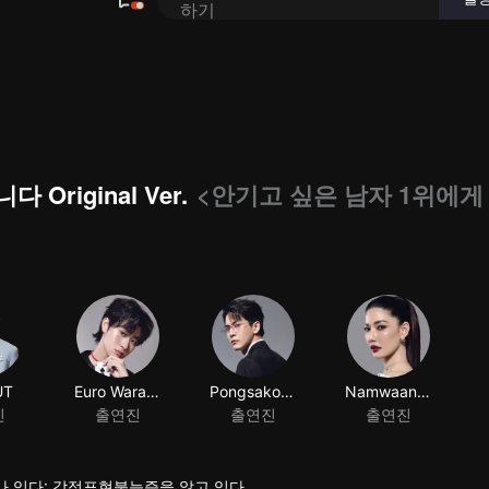
riginal Ver.
<안기고 싶은 남자 1위에게
UT
Euro Waratthip Kittisiripaisan
Pongsakorn Mettarikanon
Namwaan Kannaporn Puangthong
진
출연진
출연진
출연진
나 있다: 감정표현불능증을 앓고 있다.