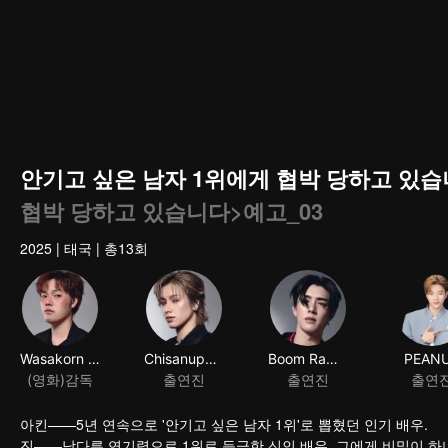
안기고 싶은 남자 1위에게 협박 당하고 있습니다 O
협박 당하고 있습니다>예고_03
2025
|
태국
|
총13회
Wasakorn Khumklaowiriya
Chisanupong paungmanee
Boom Raweewit Jiraphongkanon
PEAN
(영화)감독
출연진
출연진
출연
아킨——5년 연속으로 '안기고 싶은 남자 1위'로 뽑혔던 인기 배우.
진——남다른 연기력으로 1위로 등극한 신인 배우, 그에게 비밀이 하