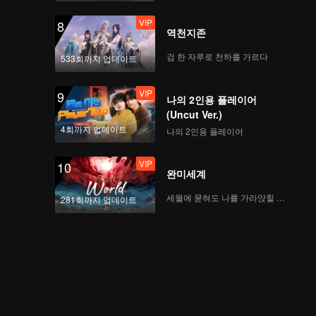
Special: Black Honey
VIP
8
Cut
역천지존
검 한 자루로 천하를 가르다
533회까지 업데이트
예고
Official Trailer
VIP
9
Documentary
나의 2인용 플레이어
(Uncut Ver.)
4회까지 업데이트
나의 2인용 플레이어
유료
메이킹 필름_12회
VIP
10
완미세계
세월에 묻혀도 나를 가라앉힐 수 없어
281회까지 업데이트
유료
메이킹 필름_13회
예고
<안기고 싶은 남자 1위
에게 협박 당하고 있습