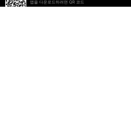
앱을 다운로드하려면 QR 코드
를 스캔하세요!
도움 및 피드백
회
피드백
제
연
이메
ted.