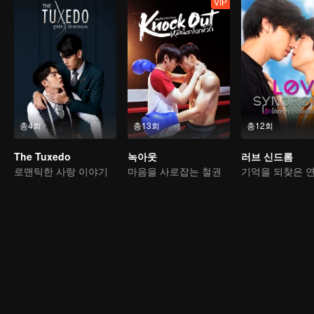
VIP
총4회
총13회
총12회
The Tuxedo
녹아웃
러브 신드롬
로맨틱한 사랑 이야기
마음을 사로잡는 철권
기억을 되찾은 