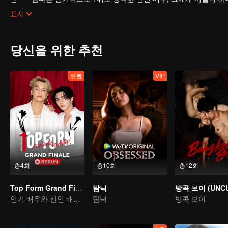
두 사람은 한 작품에서 만나 복잡한 비밀연애를 시작했다.
표시
당신을 위한 추천
유료
VIP
총4회
총10회
총12회
Top Form Grand Finale Rerun Live
탐닉
인기 배우와 신인 배우의 사랑 이야기
탐닉
방콕 보이